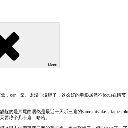
Menu
rn，骨灰盒，oar，桨。太没心没肺了，这么好的电影居然不foc
l，比较龌龊的是片尾曲居然是最近一天听三遍的same mistake，Ja
hoice，一天要哼个几十遍，哈哈。