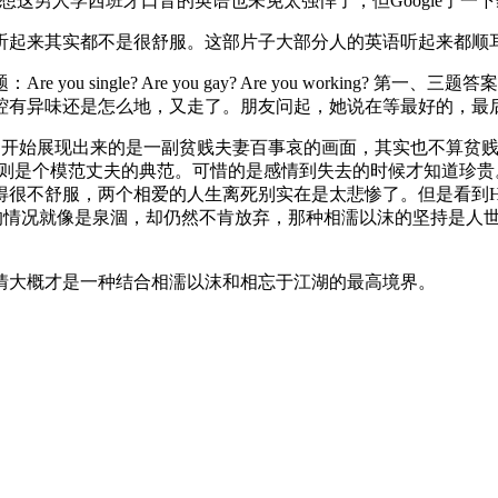
里的男主角，心想这男人学西班牙口音的英语也未免太强悍了，但Google
听起来其实都不是很舒服。这部片子大部分人的英语听起来都顺
u single? Are you gay? Are you working?
腔有异味还是怎么地，又走了。朋友问起，她说在等最好的，最
开始展现出来的是一副贫贱夫妻百事哀的画面，其实也不算贫贱，
同学则是个模范丈夫的典范。可惜的是感情到失去的时候才知道珍
很不舒服，两个相爱的人生离死别实在是太悲惨了。但是看到Ho
ly的情况就像是泉涸，却仍然不肯放弃，那种相濡以沫的坚持是
情大概才是一种结合相濡以沫和相忘于江湖的最高境界。