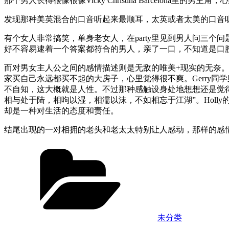
那个男人长得很像很像Vicky Christina Barcelona
发现那种美英混合的口音听起来最顺耳，太英或者太美的口音
有个女人非常搞笑，单身老女人，在party里见到男人问三个问题：Are yo
好不容易逮着一个答案都符合的男人，亲了一口，不知道是口
而对男女主人公之间的感情描述则是无敌的唯美+现实的无奈。
家买自己永远都买不起的大房子，心里觉得很不爽。Gerry
不自知，这大概就是人性。不过那种感触设身处地想想还是觉得
相与处于陆，相呴以湿，相濡以沫，不如相忘于江湖”。Hol
却是一种对生活的态度和责任。
结尾出现的一对相拥的老头和老太太特别让人感动，那样的感
Categories
未分类