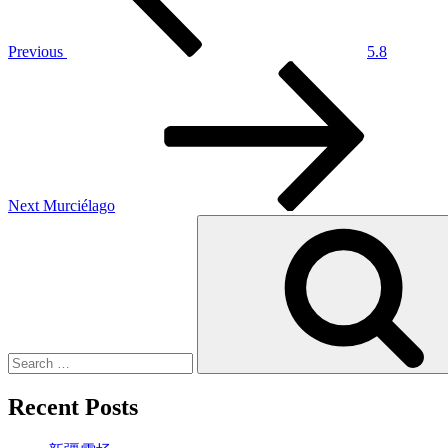
Previous
5.8
Next
Post
Next
Murciélago
Search
for:
Recent Posts