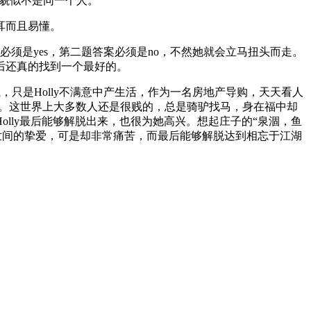
了一下貌似不是同一个人。
耳而且易懂。
 第一、三题答案必须是yes，第二题答案必须是no，不然她就会立马扭头而走。
后还真的找到一个最好的。
只是Holly不满意中产生活，作为一名房地产导购，天天看人
贵。这世界上大多数人还是很贱的，总是骑驴找马，身在福中却
lly最后能够解脱出来，也很为她高兴。想起庄子的“泉涸，鱼
人世间的挚爱，可是却非常痛苦，而最后能够解脱达到相忘于江湖