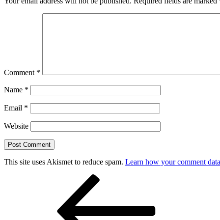
Your email address will not be published.
Required fields are marked
Comment
*
Name
*
Email
*
Website
This site uses Akismet to reduce spam.
Learn how your comment data 
Post
Previous
Post
navigation