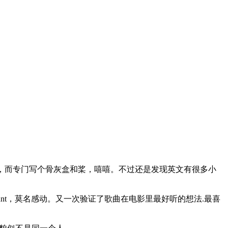
us在情节，而专门写个骨灰盒和桨，嘻嘻。不过还是发现英文有很多小
mes blunt，莫名感动。又一次验证了歌曲在电影里最好听的想法.最喜