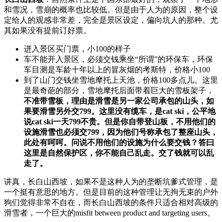
和雪况，雪崩的概率也比较低。但是由于人为的原因，整个设
定给人的观感非常差，完全是景区设定，偏向坑人的那种。尤
其如果没有提前订好票。
进入景区买门票，小
100
的样子
车不能开入景区，必须交钱乘坐
“
所谓
”
的环保车，环保
车目测是车龄十年以上的冒灰烟的考斯特，价格小
100
到了山门交钱坐雪地摩托上天池，价格
100
多点儿。这里
是最奇葩的部分，雪地摩托后面带着巨大的雪板架子，
不准带雪板，理由是滑雪是另一家公司承包的山头，如
果要滑雪另外交799。这里没有缆车，是cat ski，公平地
说cat ski一天799不贵。但是你自带登山板，不用他们的
设施滑雪也必须交799，因为他们号称承包了整座山头，
此处有呵呵。问说不用他们的设施为什么要交钱？答曰
这里是自然保护区，你不能自己乱走。交了钱就可以乱
走了。
讲真，长白山西坡，如果不是这种人为的垄断坑爹式管理，是
一个挺有意思的地方。但是目前的这种管理让无拘无束的户外
狗们觉得非常不自在，而长白山西坡的条件只适合相对高级的
滑雪者，一个巨大的
misfit between product and targeting users
。