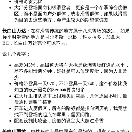
价格奇贵无比
大部分雪场面向初级滑雪者，更多是一个冬季综合度假
区，而不是面向户外群体，或者滑雪群体，如果以滑雪
为目的去这些地方，会产生较大的期望值偏差
长白山万达
：在有滑雪传统的地方属于八流雪场的级别，如果
你平时滑雪的地方是阿尔卑斯，北欧，科罗拉多，加拿大
BC
，长白山万达完全可以不去。
说几个数字：
高差
343
米，高级道大将军大概是欧洲雪场红道的水平，
差不多能滑两分钟，好处是可以放速度滑，因为人非常
少
价格带雪具一天
970
，不带雪具一天
740
，这个价格比我
知道的欧洲最贵的
Zermatt
要贵很多
在大厅里排队基本上很难买到雪票，具体原因不明，最
后通过票贩子搞定
开车进入度假区，所有的路标都是指向酒店的，我竟然
找不到雪场的起点在哪里，需要问路。
配套设施比较全，度假的设定大大超过滑雪
长白山西坡
：自然条件上是中国东部最好的，观察了一下地形