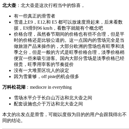
北大壶
：北大壶是这次行程当中的惊喜，
有一些真正的滑雪者
雪道上
E9
，
E12,
和
E5
都可以放速度滑起来，后来看数
据，
E9
滑到
96 km/h
，看数字就能有个概念吧
价格合理，虽然春节期间的价格也有些不合理，但是平
时的价格还是比较公道的。这一点国内的雪场完全是当
做旅游产品来操作的，大部分欧洲的雪场也有旺季和淡
季之分，但是一般的方式是旺季价格合理，淡季价格稍
便宜一些来吸引游客。国内大部分雪场是淡季价格已经
很贵，旺季用宰客的节奏提价
没有一大堆景区坑人的设定
因为雪量够，
off piste
的机会很多
万科松花湖
：
mediocre in everything
雪场水平介于长白山万达和北大壶之间
配套设施也介于万达和北大壶之间
本文的出发点是滑雪，可能以度假为目的的用户会跟我得出不
同的结论。