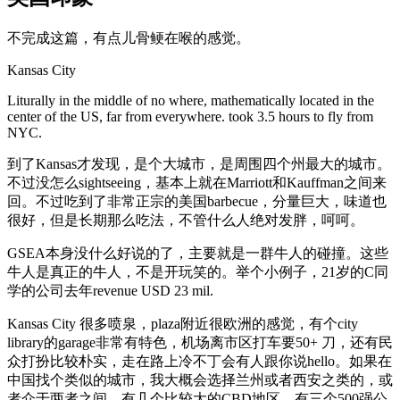
不完成这篇，有点儿骨鲠在喉的感觉。
Kansas City
Liturally in the middle of no where, mathematically located in the
center of the US, far from everywhere. took 3.5 hours to fly from
NYC.
到了Kansas才发现，是个大城市，是周围四个州最大的城市。
不过没怎么sightseeing，基本上就在Marriott和Kauffman之间来
回。不过吃到了非常正宗的美国barbecue，分量巨大，味道也
很好，但是长期那么吃法，不管什么人绝对发胖，呵呵。
GSEA本身没什么好说的了，主要就是一群牛人的碰撞。这些
牛人是真正的牛人，不是开玩笑的。举个小例子，21岁的C同
学的公司去年revenue USD 23 mil.
Kansas City 很多喷泉，plaza附近很欧洲的感觉，有个city
library的garage非常有特色，机场离市区打车要50+ 刀，还有民
众打扮比较朴实，走在路上冷不丁会有人跟你说hello。如果在
中国找个类似的城市，我大概会选择兰州或者西安之类的，或
者介于两者之间。有几个比较大的CBD地区，有三个500强公