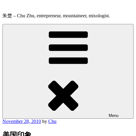
Skip
to
content
朱楚 – Chu Zhu, entrepreneur, mountaineer, mixologist.
Menu
Posted
November 28, 2010
by
Chu
on
美国印象