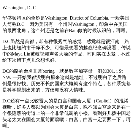
Washington, D. C
华盛顿特区的全称是Washington, District of Columbia, 一般美国
人简称D.C，因为美国有一个州叫Washington，印象中在美国
的最西北角，这个州还是之前在Bain做的时候认识的，呵呵。
D.C虽然是首都，却有种很秀气的感觉，感觉就是很江南，路
上也比纽约市干净不少。可惜最想看的越战纪念碑没看，传说
中的Maya Lin被歧视却声名大噪的作品。时间实在太紧，不过
给下次留下点儿念想也好。
DC的路的命名非常boring，就是数字加字母，例如301, i St
NW. 一开始我都没明白原来这就是地址，不过明白了之后路
倒是很好找。历史不长的国家大概就有这个特点，各种系统都
是科学规划出来的，方便却没有人情味。
D.C还有一点比较雷人的是白宫和国会大厦（Capitol）的混淆
视听，好多人都以为国会大厦是白宫，殊不知白宫原来是在一
个很隐蔽的街道上的一个非常低调的小楼。看到好几拨中国老
头老太太在国会大厦前面嚷嚷：白宫，白宫一定要照一下，呵
呵。