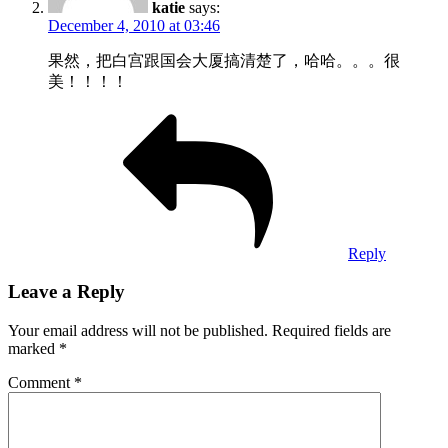
katie
says:
December 4, 2010 at 03:46
果然，把白宫跟国会大厦搞清楚了，哈哈。。。很
美！！！！
Reply
Leave a Reply
Your email address will not be published.
Required fields are
marked
*
Comment
*