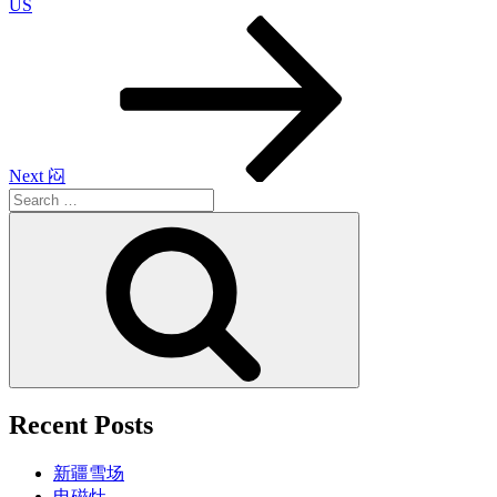
US
Next
Post
Next
闷
Search
for:
Search
Recent Posts
新疆雪场
电磁灶