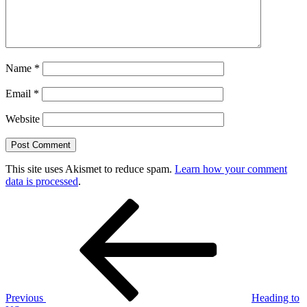
Name
*
Email
*
Website
This site uses Akismet to reduce spam.
Learn how your comment
data is processed
.
Post
Previous
Post
navigation
Previous
Heading to