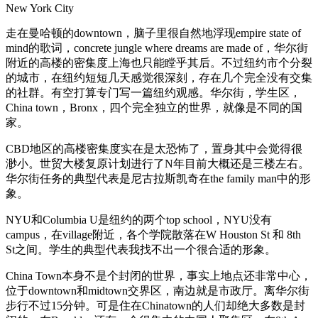
New York City
走在曼哈顿的downtown，脑子里很自然地浮现empire state of
mind的歌词，concrete jungle where dreams are made of，华尔街
附近的高楼的密集度上海也只能瞠乎其后。不过纽约市个分裂
的城市，在纽约短短几天感觉很深刻，存在几个完全没有交集
的社群。有空打算专门写一篇纽约观感。华尔街，学生区，
China town，Bronx，四个完全独立的世界，就像是不同的国
家。
CBD地区的高楼密集度实在是太恐怖了，置身其中会觉得很
渺小。世贸大楼复原计划进行了N年目前大概还是三楼左右。
华尔街任务的典型代表是尼古拉斯凯奇在the family man中的形
象。
NYU和Columbia U是纽约的两个top school，NYU没有
campus，在village附近，各个学院散落在W Houston St 和 8th
St之间。学生的典型代表我找不出一个很合适的形象。
China Town本身不是个封闭的世界，事实上地点还非常中心，
位于downtown和midtown交界区，南边就是市政厅。离华尔街
步行不过15分钟。可是住在Chinatown的人们却绝大多数是封