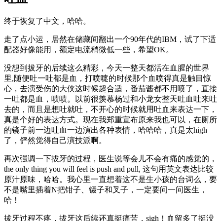
终于恢复了中文，哈哈。
走了点小运，居然在储藏间翻出一个90年代的IBM，试了下适
配器好像能用，额定电流稍微低一些，希望OK。
没想到拔牙的后续这么精彩，今天一整天都活在血腥的世界
里,随便吐一吐都是血，打喷嚏的时候那个血喷得真是触目惊
心，去演受伤的大侠这时候超合适，番茄酱都不用喷了，直接
一吐都是血，啧啧。以前很羡慕杨过和小龙女整天吐血吐来吐
去的，而且是想吐就吐，不开心的时候就用吐血来表达一下，
真是个好的表达方式。现在我郑重宣布原来我也可以，在厕所
的镜子前一边吐血一边演出各种表情，哈哈哈，真是太high
了，俨然觉得自己演技派啊。
再次强调一下拔牙的过程，医生说等会儿不会有痛的感觉的，
the only thing you will feel is push and pull, 这句用英文表达比较
原汁原味，哈哈。我心里一直想着这不是生小孩的台词么，要
不是嘴里插着N把钳子、镊子和叉子，一定要问一问医生，
哈！
拔牙过程不疼，拔牙这后续还真挺痛苦，sigh！血留多了挺没