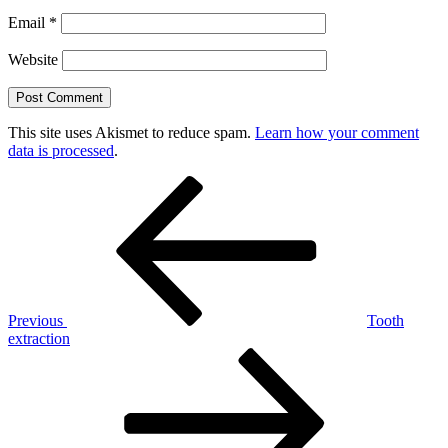
Email
*
Website
This site uses Akismet to reduce spam.
Learn how your comment
data is processed
.
Post
Previous
Post
navigation
Previous
Tooth
extraction
Next
Post