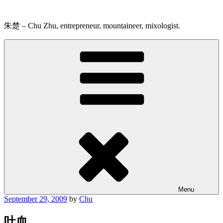
Skip
to
content
朱楚 – Chu Zhu, entrepreneur, mountaineer, mixologist.
Menu
Posted
September 29, 2009
by
Chu
on
吐血