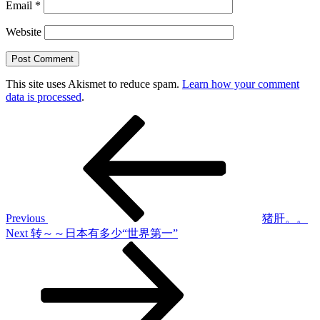
Email
*
Website
This site uses Akismet to reduce spam.
Learn how your comment
data is processed
.
Post
Previous
Post
navigation
Previous
猪肝。。
Next
Next
转～～日本有多少“世界第一”
Post