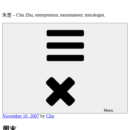
Skip
to
content
朱楚 – Chu Zhu, entrepreneur, mountaineer, mixologist.
Menu
Posted
November 10, 2007
by
Chu
on
周末