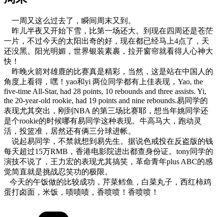
一周又这么过去了，瞬间周末又到。
昨儿半夜又开始下雪，比第一场还大。到现在四周还是苍茫
一片，不过今天的太阳出奇的好，现在都已经马上4点了，天
还没黑。阳光明媚，世界银装素裹，拉开窗帘就看得人心神大
快！
昨晚火箭对雄鹿的比赛真是精彩，当然，这是站在中国人的
角度上看得，嘿！yao和yi 两位同学都有上佳表现，Yao, the
five-time All-Star, had 28 points, 10 rebounds and three assists. Yi,
the 20-year-old rookie, had 19 points and nine rebounds.易同学的
表现尤其突出，刚到NBA 的第三场比赛耶，想当年姚同学还
是个rookie的时候哪有易同学这种表现。牛高马大，跑动灵
活，投篮准，居然还有俩三分球进帐。
说起易同学，不禁就想到易先生。据说色戒投在反盗版的钱
每天超过15万RMB，香港电影院进出都查身份证。tony同学的
演技不说了，王力宏的表现尤其搞笑，革命青年plus ABC的感
觉简直就是挑战忍笑功的极限。
今天的午饭做的比较成功，芹菜鳕鱼，白菜丸子，西红柿鸡
蛋打卤面，米饭，啧啧啧，香喷喷！香喷喷！
Categories