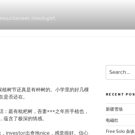
mountaineer, mixologist.
Search
for:
时候植树节还真是有种树的。小学里的好几棵
RECENT PO
在是否还在。
新疆雪场
话：庭有枇杷树，吾妻×××之年所手植也，
，蕴含了极深的情感。
电磁灶
Free Solo 杂谈
ng，investor出奇地nice，感觉很好。信心