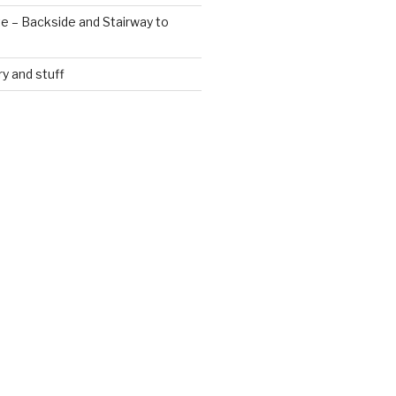
te – Backside and Stairway to
ry and stuff