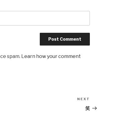
uce spam.
Learn how your comment
NEXT
Next
Post
笑