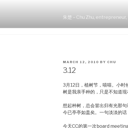
Skip
to
content
朱楚 – Chu Zhu, entrepreneur, 
POSTED
MARCH 12, 2010
BY
CHU
ON
3.12
3月12日，植树节，嘻嘻。小
树是我亲手种的，只是不知道现
想起种树，总会冒出归有光那句
今已亭亭如盖矣。一句淡淡的话
今天CC的第一次board meeti