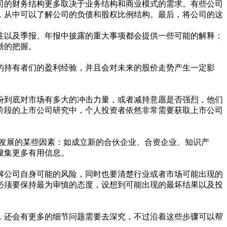
司的财务结构更多取决于业务结构和商业模式的需求。有些公司
，从中可以了解公司的负债和股权比例结构。最后，将公司的这
注以及季报、年报中披露的重大事项都会提供一些可能的解释：
晰的把握。
的持有者们的盈利经验，并且会对未来的股价走势产生一定影
。
份到底对市场有多大的冲击力量，或者减持意愿是否强烈，他们
阶段的上市公司研究中，个人投资者依然非常需要获取上市公司
期发展的某些因素：如成立新的合伙企业、合资企业、知识产
搜集更多有用信息。
解公司自身可能的风险，同时也要清楚行业或者市场可能出现的
必须要保持最为审慎的态度，设想到可能出现的最坏结果以及投
，还会有更多的细节问题需要去深究，不过沿着这些步骤可以帮