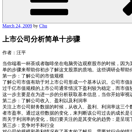
Posted
March 24, 2009
by
Chu
on
上市公司分析简单十步骤
作者：汪平
当你端着一杯茶或者咖啡坐在电脑旁边观察股市的时候，因为
单的步骤来帮助你初步了解这支股票的质地。这些调研会帮助
第一步：了解公司的市值规模
了解公司市值有助于对上市公司形成一个基本认识。公司市值
过千亿市值规模的上市公司通常情况下盈利较为稳定，而市值
这一步主要是在为进一步的分析获取基本信息，当你开始审视
第二步：了解公司收入、盈利以及利润率
关注上市公司财务数据的时候，从收入、盈利、利润率这三个
者市盈率。通过这些数据的变化，来判断该公司过去的成长是否
而关于利润率的变化，我们要关注的是其变化的趋势：是呈现
第三步：竞争对手和行业
对公司的规模和盈利情况有了基本的了解后，需要对行业的情