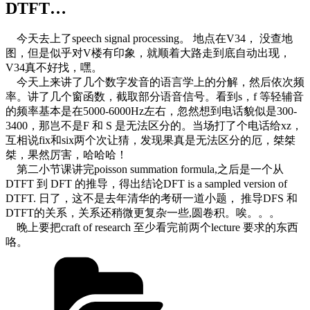
DTFT…
今天去上了speech signal processing。 地点在V34， 没查地
图，但是似乎对V楼有印象，就顺着大路走到底自动出现，
V34真不好找，嘿。
今天上来讲了几个数字发音的语言学上的分解，然后依次频
率。讲了几个窗函数，截取部分语音信号。看到s，f 等轻辅音
的频率基本是在5000-6000Hz左右，忽然想到电话貌似是300-
3400，那岂不是F 和 S 是无法区分的。当场打了个电话给xz，
互相说fix和six两个次让猜，发现果真是无法区分的厄，桀桀
桀，果然厉害，哈哈哈！
第二小节课讲完poisson summation formula,之后是一个从
DTFT 到 DFT 的推导，得出结论DFT is a sampled version of
DTFT. 日了，这不是去年清华的考研一道小题， 推导DFS 和
DTFT的关系，关系还稍微更复杂一些,圆卷积。唉。。。
晚上要把craft of research 至少看完前两个lecture 要求的东西
咯。