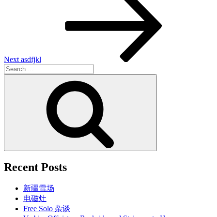
Post
Next
asdfjkl
Search
for:
Search
Recent Posts
新疆雪场
电磁灶
Free Solo 杂谈