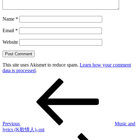
Name
*
Email
*
Website
This site uses Akismet to reduce spam.
Learn how your comment
data is processed
.
Post
Previous
Post
navigation
Previous
Music and
lyrics (K歌情人)–ost
Next