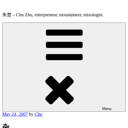
Skip
to
content
朱楚 – Chu Zhu, entrepreneur, mountaineer, mixologist.
Menu
Posted
May 24, 2007
by
Chu
on
杂