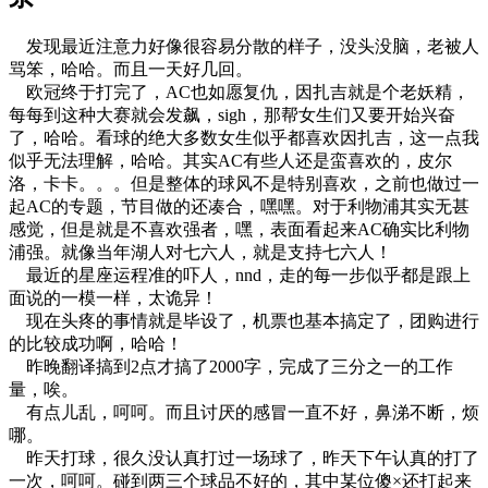
发现最近注意力好像很容易分散的样子，没头没脑，老被人
骂笨，哈哈。而且一天好几回。
欧冠终于打完了，AC也如愿复仇，因扎吉就是个老妖精，
每每到这种大赛就会发飙，sigh，那帮女生们又要开始兴奋
了，哈哈。看球的绝大多数女生似乎都喜欢因扎吉，这一点我
似乎无法理解，哈哈。其实AC有些人还是蛮喜欢的，皮尔
洛，卡卡。。。但是整体的球风不是特别喜欢，之前也做过一
起AC的专题，节目做的还凑合，嘿嘿。对于利物浦其实无甚
感觉，但是就是不喜欢强者，嘿，表面看起来AC确实比利物
浦强。就像当年湖人对七六人，就是支持七六人！
最近的星座运程准的吓人，nnd，走的每一步似乎都是跟上
面说的一模一样，太诡异！
现在头疼的事情就是毕设了，机票也基本搞定了，团购进行
的比较成功啊，哈哈！
昨晚翻译搞到2点才搞了2000字，完成了三分之一的工作
量，唉。
有点儿乱，呵呵。而且讨厌的感冒一直不好，鼻涕不断，烦
哪。
昨天打球，很久没认真打过一场球了，昨天下午认真的打了
一次，呵呵。碰到两三个球品不好的，其中某位傻×还打起来