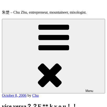
Skip
to
content
朱楚 – Chu Zhu, entrepreneur, mountaineer, mixologist.
Menu
Posted
October 8, 2006
by
Chu
on
vice versa？？F ** k y o u！！