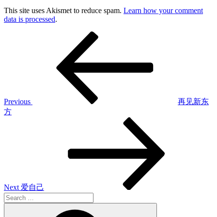
This site uses Akismet to reduce spam.
Learn how your comment
data is processed
.
Post
Previous
Post
navigation
Previous
再见新东
方
Next
Post
Next
爱自己
Search
for:
Search