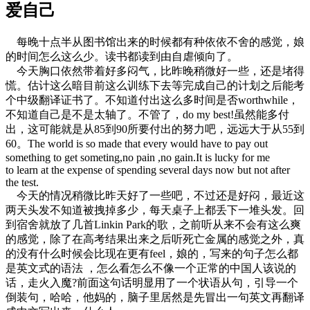
爱自己
每晚十点半从图书馆出来的时候都有种依依不舍的感觉，娘
的时间怎么这么少。读书都读到由自虐倾向了。
今天胸口依然带着好多闷气，比昨晚稍微好一些，还是堵得
慌。估计这么暗目前这么训练下去等完成自己的计划之后能考
个中级翻译证书了。不知道付出这么多时间是否worthwhile，
不知道自己是不是太轴了。不管了，do my best!虽然能多付
出，这可能就是从85到90所要付出的努力吧，远远大于从55到
60。The world is so made that every would have to pay out
something to get someting,no pain ,no gain.It is lucky for me
to learn at the expense of spending several days now but not after
the test.
今天的情况稍微比昨天好了一些吧，不过还是好闷，最近这
两天头发不知道被拽掉多少，每天桌子上都丢下一堆头发。回
到宿舍就放了几首Linkin Park的歌，之前听从来不会有这么爽
的感觉，除了在高考结果出来之后听死亡金属的感觉之外，真
的没有什么时候会比现在更有feel，娘的，写来的句子怎么都
是英文式的语法 ，怎么看怎么不像一个正常的中国人该说的
话，走火入魔?前面这句话明显用了一个状语从句，引导一个
倒装句，哈哈，他妈的，脑子里居然是先冒出一句英文再翻译