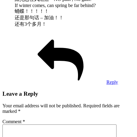
If winter comes, can spring be far behind?
蛹蝶！！！！！
还是那句话 – 加油！！
还有3个多月！
Reply
Leave a Reply
Your email address will not be published.
Required fields are
marked
*
Comment
*