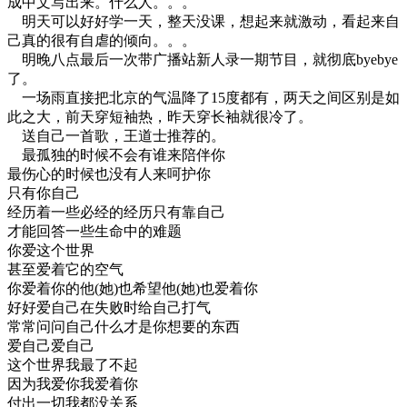
成中文写出来。什么人。。。
明天可以好好学一天，整天没课，想起来就激动，看起来自
己真的很有自虐的倾向。。。
明晚八点最后一次带广播站新人录一期节目，就彻底byebye
了。
一场雨直接把北京的气温降了15度都有，两天之间区别是如
此之大，前天穿短袖热，昨天穿长袖就很冷了。
送自己一首歌，王道士推荐的。
最孤独的时候不会有谁来陪伴你
最伤心的时候也没有人来呵护你
只有你自己
经历着一些必经的经历只有靠自己
才能回答一些生命中的难题
你爱这个世界
甚至爱着它的空气
你爱着你的他(她)也希望他(她)也爱着你
好好
爱自己
在失败时给自己打气
常常问问自己什么才是你想要的东西
爱自己
爱自己
这个世界我最了不起
因为我爱你我爱着你
付出一切我都没关系