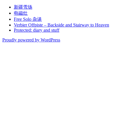
新疆雪场
电磁灶
Free Solo 杂谈
Verbier Offpiste – Backside and Stairway to Heaven
Protected: diary and stuff
Proudly powered by WordPress