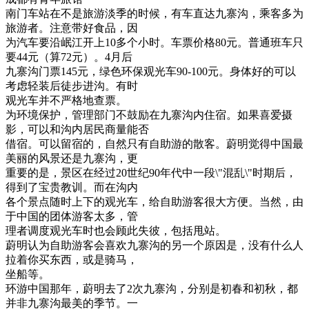
南门车站在不是旅游淡季的时候，有车直达九寨沟，乘客多为
旅游者。注意带好食品，因
为汽车要沿岷江开上10多个小时。车票价格80元。普通班车只
要44元（算72元）。4月后
九寨沟门票145元，绿色环保观光车90-100元。身体好的可以
考虑轻装后徒步进沟。有时
观光车并不严格地查票。
为环境保护，管理部门不鼓励在九寨沟内住宿。如果喜爱摄
影，可以和沟内居民商量能否
借宿。可以留宿的，自然只有自助游的散客。蔚明觉得中国最
美丽的风景还是九寨沟，更
重要的是，景区在经过20世纪90年代中一段\"混乱\"时期后，
得到了宝贵教训。而在沟内
各个景点随时上下的观光车，给自助游客很大方便。当然，由
于中国的团体游客太多，管
理者调度观光车时也会顾此失彼，包括甩站。
蔚明认为自助游客会喜欢九寨沟的另一个原因是，没有什么人
拉着你买东西，或是骑马，
坐船等。
环游中国那年，蔚明去了2次九寨沟，分别是初春和初秋，都
并非九寨沟最美的季节。一