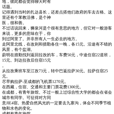
地，彼此都会觉得聊天时有
话题。
记得遇到当时的扎达县长，还差点搭他们政府的车去古格。这
里还有个苯教活佛，是个神
医，很和善。
不过话说回来，狮泉河是个很有意思的地方，但它对一般游客
来说，更多的意味在于，你
到过阿里了。并非所有人一生必去的地方。
走阿里北线，在改则和措勤各住一晚，各15元。沿途有不错的
风景，有个盐湖。
蔚明在措勤找到返回拉孜的车，车费50元，中途住宿22道班，
15元。到达拉孜后住宿15元
。
从拉孜乘班车至江孜73元，转中巴返拉萨30元。拉萨住宿25
元。
尽早购拉萨-至成都的飞机票1270元。
在西藏，住宿、交通和主要门票花费1300元。
在成都，有青年旅馆。不过一般上过综合性大学的都会在省会
城市有同学。可征得对方同
意JIE4宿。热爱自然风光的一定要去九寨沟，体会不同季节植
物和水色的变化。
成都有青年旅馆