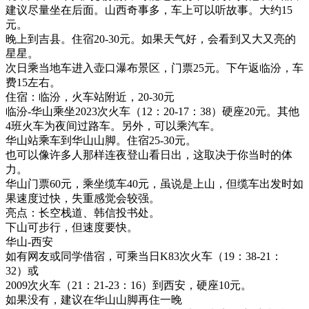
建议尽量坐在后面。山西奇事多，车上可以听故事。大约15
元。
晚上到吉县。住宿20-30元。如果天气好，会看到又大又亮的
星星。
次日乘当地车进入壶口瀑布景区，门票25元。下午返临汾，车
费15左右。
住宿：临汾，火车站附近，20-30元
临汾-华山乘坐2023次火车（12：20-17：38）硬座20元。其他
4班火车为夜间过路车。另外，可以乘汽车。
华山站乘车到华山山脚。住宿25-30元。
也可以像许多人那样连夜登山看日出，这取决于你当时的体
力。
华山门票60元，乘坐缆车40元，虽说是上山，但缆车出发时如
果速度过快，失重感觉会较强。
亮点：长空栈道、韩信投书处。
下山可步行，但速度要快。
华山-西安
如有网友或同学借宿，可乘当日K83次火车（19：38-21：
32）或
2009次火车（21：21-23：16）到西安，硬座10元。
如果没有，建议在华山山脚再住一晚