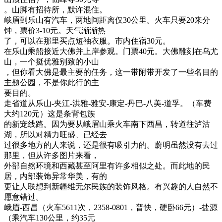
。山脚有招待所，默许混住。
峨眉到乐山有汽车，两地间距离仅30公里。火车只要20来分
钟，票价3-10元。天气渐渐热
了，可以在那里买点短袖衣服。市内住宿30元。
在乐山乘船接近大佛并上岸参观。门票40元。大佛雕刻在乌尤
山，一个挺优雅别致的小山
，但你看大佛是最主要的任务，这一带附带开发了一些名目的
主题公园，不是你此行的主
要目的。
走省道从乐山-夹江-洪雅-雅安-康定-丹巴-八美-道孚。（车费
大约120元）这是条背包族
的新宠线路。因为要从峨眉山乘火车南下西昌，转道往泸沽
湖，所以对精力旺盛、已经去
过很多地方的人来说，还是很有吸引力的。蔚明虽然没有去过
那里，但从许多图片来看，
外部自然环境和西藏甚至阿里有许多相似之处。而此地的民
居，内部装饰异常华美，有的
更让人联想到新疆维无尔民族的装饰风格。有兴趣的人自然不
愿意错过。
峨眉-西昌（火车5611次，2358-0801，普快，硬卧66元）-盐源
（乘汽车130公里，约35元