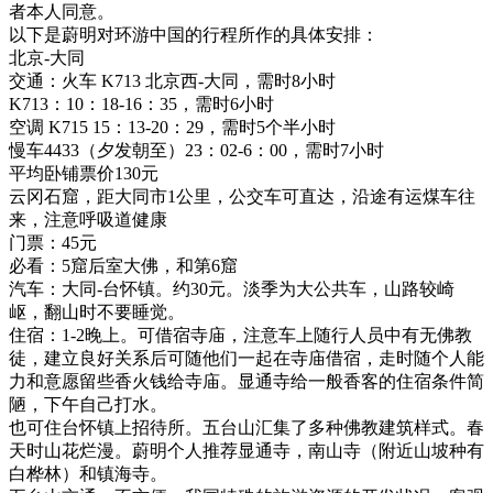
者本人同意。
以下是蔚明对环游中国的行程所作的具体安排：
北京-大同
交通：火车 K713 北京西-大同，需时8小时
K713：10：18-16：35，需时6小时
空调 K715 15：13-20：29，需时5个半小时
慢车4433（夕发朝至）23：02-6：00，需时7小时
平均卧铺票价130元
云冈石窟，距大同市1公里，公交车可直达，沿途有运煤车往
来，注意呼吸道健康
门票：45元
必看：5窟后室大佛，和第6窟
汽车：大同-台怀镇。约30元。淡季为大公共车，山路较崎
岖，翻山时不要睡觉。
住宿：1-2晚上。可借宿寺庙，注意车上随行人员中有无佛教
徒，建立良好关系后可随他们一起在寺庙借宿，走时随个人能
力和意愿留些香火钱给寺庙。显通寺给一般香客的住宿条件简
陋，下午自己打水。
也可住台怀镇上招待所。五台山汇集了多种佛教建筑样式。春
天时山花烂漫。蔚明个人推荐显通寺，南山寺（附近山坡种有
白桦林）和镇海寺。