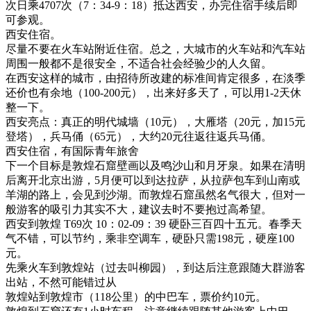
次日乘4707次（7：34-9：18）抵达西安，办完住宿手续后即
可参观。
西安住宿。
尽量不要在火车站附近住宿。总之，大城市的火车站和汽车站
周围一般都不是很安全，不适合社会经验少的人久留。
在西安这样的城市，由招待所改建的标准间肯定很多，在淡季
还价也有余地（100-200元），出来好多天了，可以用1-2天休
整一下。
西安亮点：真正的明代城墙（10元），大雁塔（20元，加15元
登塔），兵马俑（65元），大约20元往返往返兵马俑。
西安住宿，有国际青年旅舍
下一个目标是敦煌石窟壁画以及鸣沙山和月牙泉。如果在清明
后离开北京出游，5月便可以到达拉萨，从拉萨包车到山南或
羊湖的路上，会见到沙湖。而敦煌石窟虽然名气很大，但对一
般游客的吸引力其实不大，建议去时不要抱过高希望。
西安到敦煌 T69次 10：02-09：39 硬卧三百四十五元。春季天
气不错，可以节约，乘非空调车，硬卧只需198元，硬座100
元。
先乘火车到敦煌站（过去叫柳园），到达后注意跟随大群游客
出站，不然可能错过从
敦煌站到敦煌市（118公里）的中巴车，票价约10元。