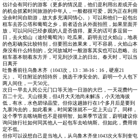
估计会有同行的游客（更多的情况是，他们是利用出差或开会
的机会抓紧时间旅游的中年人，一般都很可爱，因为正在利用
业余时间自助游，故大多充满同情心。）可以和他们一起包出
租车去苏公塔和葡萄之乡，前者适合从外面拍照，如果里面开
放，可以问问已经参观的人是否值得。夏天的话可多逗留一
日，去火焰山（途经葡萄沟）吃瓜果。蔚明去过火焰山，地表
的色彩确实比较特别，但要照出效果来，可不容易，火焰山本
身没有什么特别的，交河故城对一般游客其实也可以忽略。出
租车基本朝着东方开，可见到沙漠上的日出。春天时，可以当
日离开
吐鲁番前往乌鲁木齐（1043次，13：38-16：16，硬座21
元）。可住附近的招待所，挑选干净安全的。蔚明一个人包下
两人间住，一天50元。
次日一早去人民公元门口等天池一日游的大巴，一天花费约一
百二十元。天山很美，但4月大天池尚未解冻，小天池海拔
低，有水，水色碧绿晶莹。但你这趟旅行在1个多月后是要到
九寨沟去的，如此看来，时间紧张就不一定上天山了。同样，
这个季节去喀纳斯也不是很明智。如果季节适宜，蔚明建议你
询问旅行社如何同其他人一起包车去哈纳斯。但如此，费用肯
定不低。
但你可以设想自己是当地人，从乌鲁木齐坐1043次火车到奎屯