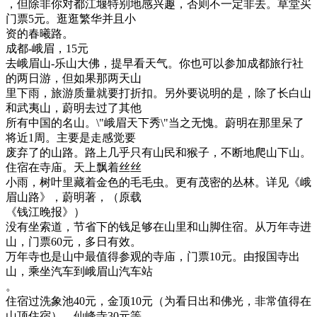
，但除非你对都江堰特别地感兴趣，否则不一定非去。草堂买
门票5元。逛逛繁华并且小
资的春曦路。
成都-峨眉，15元
去峨眉山-乐山大佛，提早看天气。你也可以参加成都旅行社
的两日游，但如果那两天山
里下雨，旅游质量就要打折扣。另外要说明的是，除了长白山
和武夷山，蔚明去过了其他
所有中国的名山。\"峨眉天下秀\"当之无愧。蔚明在那里呆了
将近1周。主要是走感觉要
废弃了的山路。路上几乎只有山民和猴子，不断地爬山下山。
住宿在寺庙。天上飘着丝丝
小雨，树叶里藏着金色的毛毛虫。更有茂密的丛林。详见《峨
眉山路》，蔚明著，（原载
《钱江晚报》）
没有坐索道，节省下的钱足够在山里和山脚住宿。从万年寺进
山，门票60元，多日有效。
万年寺也是山中最值得参观的寺庙，门票10元。由报国寺出
山，乘坐汽车到峨眉山汽车站
。
住宿过洗象池40元，金顶10元（为看日出和佛光，非常值得在
山顶住宿），仙峰寺30元等