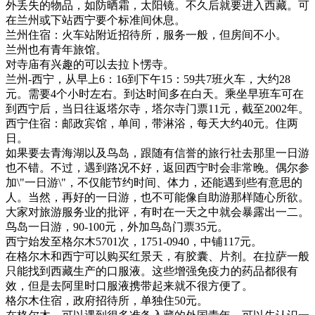
外丢失的物品，如防晒霜，太阳镜。不久后就要进入西藏。可
在兰州或下站西宁要个标准间休息。
兰州住宿：火车站附近招待所，服务一般，但房间不小。
兰州也有青年旅馆。
对寺庙有兴趣的可以去拉卜愣寺。
兰州-西宁，从早上6：16到下午15：59共7班火车，大约28
元。需要4个小时左右。到达时间多在白天。乘坐早班车可在
到西宁后，当日往返塔尔寺，塔尔寺门票11元，截至2002年。
西宁住宿：邮政宾馆，单间，带淋浴，每天大约40元。住两
日。
如果要去青海湖以及鸟岛，跟随有信誉的旅行社去那里一日游
也不错。不过，遇到路况不好，返回西宁时会非常晚。偶尔参
加\"一日游\"，不仅能节约时间、体力，还能遇到些有意思的
人。当然，再好的一日游，也不可能像自助游那样随心所欲。
大家对旅游服务业的批评，有时在一天之中就会暴露出一二。
鸟岛一日游，90-100元，外加鸟岛门票35元。
西宁始发至格尔木5701次，1751-0940，中铺117元。
在格尔木和西宁可以购买红景天，有胶囊、片剂。在拉萨一般
只能找到西藏生产的口服液。这些增强免疫力的药品都很有
效，但是去阿里时口服液携带起来就不很方便了。
格尔木住宿，政府招待所，单独住50元。