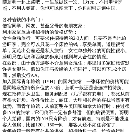
随蔚明一起上路吧，一生放纵这一次。1万元，不用申请护
照，不用去签证。你也可以闯天下，你也能够走遍中国。
各种省钱的小窍门：
借宿同学、网友、甚至父母的老朋友家；
利用家庭旅店和招待所的价格优势；
女性单独旅行，可要求住招待所的2-3人间，只要不是当地旅
游旺季，完全可以只花一个床位的钱，享受单间。道理很简
单，无论出公差还是私人旅行，女性单独外出的可能性很小。
蔚明只在武汉和西藏的狮泉河碰到与人合住的情况。
在西部，由于西方游客不介意男女混住；那里很多家庭旅馆默
许男女混住。假如你正与投缘的人们同行，可以包下1-2个房
间，然后实行AA。
加入国际青年旅馆（IYH）的国内旅馆，一张床位的价格可能
是同地段招待所床位的2-3倍，蔚明一般还是会选择招待所。
现在招待所从卫生、服务到配备（几乎都有彩电），都比从前
有很大进步。在性价比上，丽江、大理和拉萨的客栈当然更有
优势。而青年旅馆，从前蔚明在美国和加拿大旅行时，住过很
多IYH的旅馆，它们倒不一定有多舒适，但的确很便宜。蔚明
个人觉得，国内的IYH只有降价，才有前途。特别是不能强迫
客人包房，比如120，150一间，那客人还不如住宾馆了。
青年旅馆一般都有公共的淋浴。招待所也一样。长途旅行时，