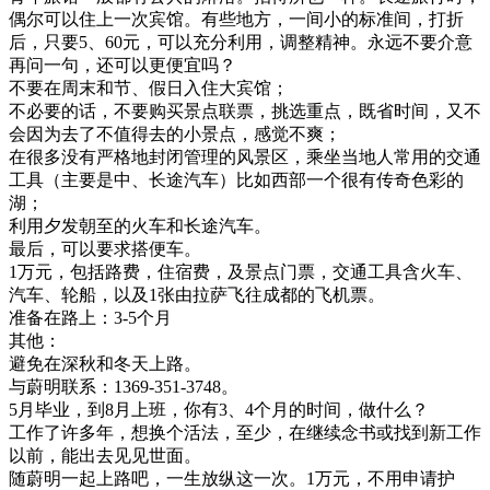
偶尔可以住上一次宾馆。有些地方，一间小的标准间，打折
后，只要5、60元，可以充分利用，调整精神。永远不要介意
再问一句，还可以更便宜吗？
不要在周末和节、假日入住大宾馆；
不必要的话，不要购买景点联票，挑选重点，既省时间，又不
会因为去了不值得去的小景点，感觉不爽；
在很多没有严格地封闭管理的风景区，乘坐当地人常用的交通
工具（主要是中、长途汽车）比如西部一个很有传奇色彩的
湖；
利用夕发朝至的火车和长途汽车。
最后，可以要求搭便车。
1万元，包括路费，住宿费，及景点门票，交通工具含火车、
汽车、轮船，以及1张由拉萨飞往成都的飞机票。
准备在路上：3-5个月
其他：
避免在深秋和冬天上路。
与蔚明联系：1369-351-3748。
5月毕业，到8月上班，你有3、4个月的时间，做什么？
工作了许多年，想换个活法，至少，在继续念书或找到新工作
以前，能出去见见世面。
随蔚明一起上路吧，一生放纵这一次。1万元，不用申请护