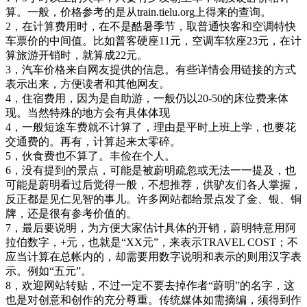
算。一般，价格参考的是从train.tielu.org上得来的查询。
2，在计算费用时，在不是酷暑季节，取普通快客和空调特快
车票价的中间值。比如普客硬座11元，空调车软座23元，在计
算旅游开销时，就算成22元。
3，汽车价格来自网友提供的信息。有些详情会用链接的方式
表示出来，方便读者和其他网友。
4，住宿费用，因为是自助游，一般仍以20-50的床位费来体
现。当然特殊的地方会有具体体现
4，一般短途车费就不计算了，理由是平时上班上学，也要花
交通费的。再有，计算起来太零碎。
5，伙食费也不算了。丰俭在个人。
6，没有提到的景点，可能是被蔚明疏忽或无法一一提及，也
可能是蔚明看过后觉得一般，不想推荐，供驴友们各人掌握，
反正都是见仁见智的事儿。许多网站都给景点发了金、银、铜
牌，还是很有参考价值的。
7，最后要说明，为方便大家估计具体的开销，蔚明特意用阿
拉伯数字，+元，也就是“XX元”，来表示TRAVEL COST；不
应当计算在总帐内的，却需要用数字说明和表示的则用汉字表
示。例如“五元”。
8，欢迎网站转贴，不过一定不要去掉作者“蔚明”的名字，这
也是对创意和创作的充分尊重。传统媒体如需摘编，须得到作