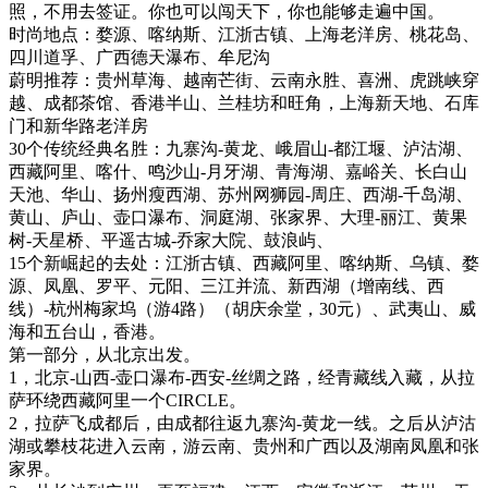
照，不用去签证。你也可以闯天下，你也能够走遍中国。
时尚地点：婺源、喀纳斯、江浙古镇、上海老洋房、桃花岛、
四川道孚、广西德天瀑布、牟尼沟
蔚明推荐：贵州草海、越南芒街、云南永胜、喜洲、虎跳峡穿
越、成都茶馆、香港半山、兰桂坊和旺角，上海新天地、石库
门和新华路老洋房
30个传统经典名胜：九寨沟-黄龙、峨眉山-都江堰、泸沽湖、
西藏阿里、喀什、鸣沙山-月牙湖、青海湖、嘉峪关、长白山
天池、华山、扬州瘦西湖、苏州网狮园-周庄、西湖-千岛湖、
黄山、庐山、壶口瀑布、洞庭湖、张家界、大理-丽江、黄果
树-天星桥、平遥古城-乔家大院、鼓浪屿、
15个新崛起的去处：江浙古镇、西藏阿里、喀纳斯、乌镇、婺
源、凤凰、罗平、元阳、三江并流、新西湖（增南线、西
线）-杭州梅家坞（游4路）（胡庆余堂，30元）、武夷山、威
海和五台山，香港。
第一部分，从北京出发。
1，北京-山西-壶口瀑布-西安-丝绸之路，经青藏线入藏，从拉
萨环绕西藏阿里一个CIRCLE。
2，拉萨飞成都后，由成都往返九寨沟-黄龙一线。之后从泸沽
湖或攀枝花进入云南，游云南、贵州和广西以及湖南凤凰和张
家界。