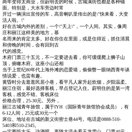
两年变得太商业，但蔚明去的时候，古城满街也都是各种铺
面。特别是，大水车旁边时常
开过一辆演出宣传的车，高音喇叭里传出的是\"快来看，大变
活人啦。\"
好在古城内外的差别，一个\"天上\"，一个人间。其实，像周
庄和丽江这样美的地方，慕
名而来的肯定太多。好在你住在里面，或是住得近，抓住清晨
和傍晚的时间，会有回到古
代的感觉。
木府门票三十五元，不一定要进去看，你可缓缓爬上狮子山
顶，俯瞰木府。这座小山还相
当于上世纪80年代上海外滩的恋爱墙，偷偷瞥一眼纳西青年谈
情说爱，也蛮有趣。
黄昏时分去逛逛民居小巷，看平凡人家升起炊烟，夕阳温柔。
丽江住宿，最好选择客栈，早点登记入住。蔚明住的是第一湾
客栈，感觉不错。客栈床位
价格合理，25-30元。另外，
丽江古城青年旅馆，属于IYH（国际青年旅馆协会成员），有
6-12人间，25元或30元一个
床位。地址在古城的新义街密士巷44号。电话是0888-510-
5403和510-2345。
一定要听古乐，访酒吧，再随大流去看玉龙雪山，门票40元。