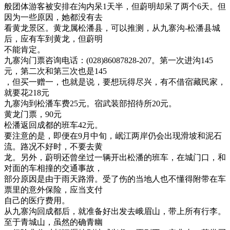
般团体游客被安排在沟内呆1天半，但蔚明却呆了两个6天。但
因为一些原因，她都没有去
看黄龙景区。黄龙属松潘县，可以推测，从九寨沟-松潘县城
后，应有车到黄龙，但蔚明
不能肯定。
九寨沟门票咨询电话：(028)86087828-207。第一次进沟145
元，第二次和第三次也是145
，但买一赠一，也就是说，要想玩得尽兴，有不借宿藏民家，
就要花218元
九寨沟到松潘车费25元。宿武装部招待所20元。
黄龙门票，90元
松潘返回成都的班车42元。
要注意的是，即便在9月中旬，岷江两岸仍会出现滑坡和泥石
流。路况不好时，不要去黄
龙。另外，蔚明还曾坐过一辆开出松潘的班车，在城门口，和
对面的车相撞的交通事故，
部分原因是由于雨天路滑。受了伤的当地人也不懂得附带在车
票里的意外保险，应当支付
自己的医疗费用。
从九寨沟回成都后，就准备好出发去峨眉山，带上所有行李。
至于青城山，虽然的确青幽