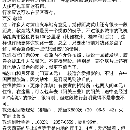
敦煌到石窟还有1小时车程，注意继续跟随其他游客上中巴，
人多可包车直达石窟。
行李应该可以在景区寄存。
西安-敦煌
注：许多人对黄山火车站有意见，觉得距离黄山还有很长一段
距离。敦煌站大概是另一个类似的例子。不过很多城市的飞机
场距离市区也要有100公里呢（比如杭州、桂林和北京），这
样也许能更体谅铁路一些。总之，只要出行前对线路多点了
解，就会避免犯一些\"想当然\"的错误。
敦煌石窟门票80元。石窟内不允许拍照，据说一旦被发现，胶
卷会被工作人员曝光。不值得冒险。特别是一部分底片上还有
其他地方景色的图片，就更不值当了。
鸣沙山和月牙泉（门票50元），较适合爱摄影的。不过，在中
国西部旅游，因为缺水，是容易见到沙丘的。
住宿敦煌市（更像个集镇）有便宜的招待所（包两人间40元）
住宿。在这里，可以包车去《阳关三叠》的阳关，途中会经过
叫\"南湖\"的绿洲，很特别，但这段旅行蔚明觉得不是非去不
可。
敦煌返回敦煌站（柳园）。乘坐K889次（20：06-5：42）火
车到吐鲁番。
敦煌到吐鲁番，1082次，2057-0559，硬卧96元。
春天西部的早上6点等于是内地的夜里3、4点，天还黑着，但