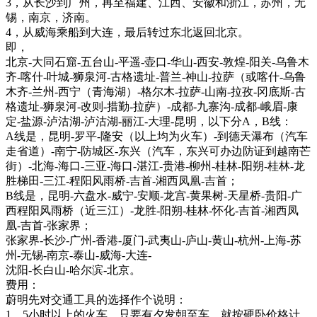
3，从长沙到广州，再至福建、江西、安徽和浙江，苏州，无
锡，南京，济南。
4，从威海乘船到大连，最后转过东北返回北京。
即，
北京-大同石窟-五台山-平遥-壶口-华山-西安-敦煌-阳关-乌鲁木
齐-喀什-叶城-狮泉河-古格遗址-普兰-神山-拉萨（或喀什-乌鲁
木齐-兰州-西宁（青海湖）-格尔木-拉萨-山南-拉孜-冈底斯-古
格遗址-狮泉河-改则-措勤-拉萨）-成都-九寨沟-成都-峨眉-康
定-盐源-泸沽湖-泸沽湖-丽江-大理-昆明，以下分A，B线：
A线是，昆明-罗平-隆安（以上均为火车）-到德天瀑布（汽车
走省道）-南宁-防城区-东兴（汽车，东兴可办边防证到越南芒
街）-北海-海口-三亚-海口-湛江-贵港-柳州-桂林-阳朔-桂林-龙
胜梯田-三江-程阳风雨桥-吉首-湘西凤凰-吉首；
B线是，昆明-六盘水-威宁-安顺-龙宫-黄果树-天星桥-贵阳-广
西程阳风雨桥（近三江）-龙胜-阳朔-桂林-怀化-吉首-湘西凤
凰-吉首-张家界；
张家界-长沙-广州-香港-厦门-武夷山-庐山-黄山-杭州-上海-苏
州-无锡-南京-泰山-威海-大连-
沈阳-长白山-哈尔滨-北京。
费用：
蔚明先对交通工具的选择作个说明：
1，5小时以上的火车，只要有夕发朝至车，就按硬卧价格计