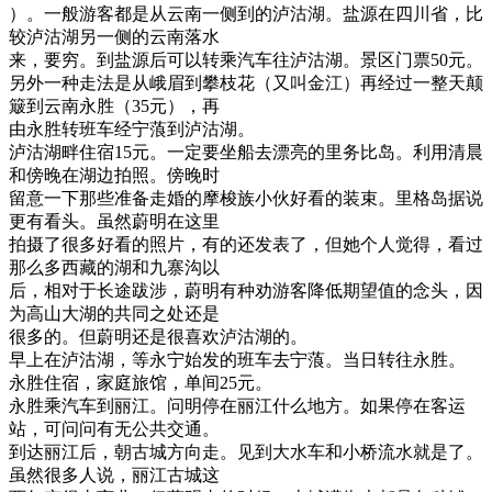
）。一般游客都是从云南一侧到的泸沽湖。盐源在四川省，比
较泸沽湖另一侧的云南落水
来，要穷。到盐源后可以转乘汽车往泸沽湖。景区门票50元。
另外一种走法是从峨眉到攀枝花（又叫金江）再经过一整天颠
簸到云南永胜（35元），再
由永胜转班车经宁蒗到泸沽湖。
泸沽湖畔住宿15元。一定要坐船去漂亮的里务比岛。利用清晨
和傍晚在湖边拍照。傍晚时
留意一下那些准备走婚的摩梭族小伙好看的装束。里格岛据说
更有看头。虽然蔚明在这里
拍摄了很多好看的照片，有的还发表了，但她个人觉得，看过
那么多西藏的湖和九寨沟以
后，相对于长途跋涉，蔚明有种劝游客降低期望值的念头，因
为高山大湖的共同之处还是
很多的。但蔚明还是很喜欢泸沽湖的。
早上在泸沽湖，等永宁始发的班车去宁蒗。当日转往永胜。
永胜住宿，家庭旅馆，单间25元。
永胜乘汽车到丽江。问明停在丽江什么地方。如果停在客运
站，可问问有无公共交通。
到达丽江后，朝古城方向走。见到大水车和小桥流水就是了。
虽然很多人说，丽江古城这