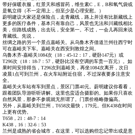
带好保暖衣服，红景天和感冒药，维生素C，E，B和氧气袋或
是氧立得（不一定用上，但至少是心理安慰。）
蔚明建议大家还是保险点，走青藏线，路上并没有比新藏线上
更多的医疗条件，基本只有靠自己，风景也无法和川藏线相比
美，但路线成熟，出去玩，安全第一。不过，一会儿再回来说
青藏线。先说，
丝绸之路的另一个景点嘉峪关。从乌鲁木齐借道兰州往西宁时
可在嘉峪关下车。嘉峪关在西安到敦煌之间。
乌鲁木齐-嘉峪关1084次（18：45-12：17，硬卧147元）或
T296次（18：18-7：57，硬卧比没有空调的车贵一百元）。如
果时间安排得当，T296次到嘉峪关，再坐1084次离开，次日
凌晨1点可到兰州，在火车站附近住宿，不过深夜要多注意安
全。
嘉峪关火车站有车到景点，景区门票40元。蔚明建议你看看，
跟着团队导游听听讲解。这里也蛮适合摄影的。如果你只喜欢
自然风景，那参不参观就无所谓了。门票价格略微偏高。
另外，从嘉峪关到兰州，T658次最快，179元。但K438在时间
上更有优势。
T658，21：48-7：14
K438，16：32-6：53
兰州是成熟的省会城市，在这里，可以选购些忘记带出或是意