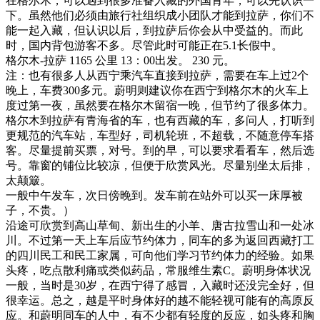
在格尔木，可以遇到很多准备入藏的外国青年，可以先认识一
下。虽然他们必须由旅行社组织成小团队才能到拉萨，你们不
能一起入藏，但认识以后，到拉萨后你会从中受益的。而此
时，国内背包游客不多。尽管此时可能正在5.1长假中。
格尔木-拉萨 1165 公里 13：00出发。 230 元。
注：也有很多人从西宁乘汽车直接到拉萨，需要在车上过2个
晚上，车费300多元。蔚明则建议你在西宁到格尔木的火车上
度过第一夜，虽然要在格尔木留宿一晚，但节约了很多体力。
格尔木到拉萨有青海省的车，也有西藏的车，多问人，打听到
更规范的汽车站，车型好，司机轮班，不超载，不随意停车搭
客。尽量提前买票，对号。到的早，可以要求看看车，然后选
号。靠窗的铺位比较凉，但便于欣赏风光。尽量别坐太后排，
太颠簸。
一般中午发车，次日傍晚到。发车前在站外可以买一床厚被
子，不贵。）
沿途可欣赏到高山草甸、新出生的小羊、唐古拉雪山和一处冰
川。不过第一天上车后应节约体力，同车的多为返回西藏打工
的四川民工和民工家属，可向他们学习节约体力的经验。如果
头疼，吃点散利痛或类似药品，常服维生素C。蔚明身体状况
一般，当时是30岁，在西宁得了感冒，入藏时还没完全好，但
很幸运。总之，越是平时身体好的越不能轻视可能有的高原反
应。和蔚明同车的人中，有不少都有轻度的反应，如头疼和胸