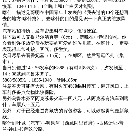
11：57到达喀什，全程长1589公里，硬卧200元。另有8872次
慢车，1040-1418，1个晚上和1个白天才能到。
喀什，描述见蔚明在中国青年上发表的《我去过的10个还想再
去的地方·喀什篇》。去喀什的目的是见识一下真正的维族风
情。
汽车站招待所，发车密集时有点吵，但很便宜。
住下后可去艾提乃尔清真寺（8元），傍晚在小巷里拍照。你
会看到许多放学后在玩耍的可爱的维族儿童。在喀什，一定要
表现得非常礼貌、客气。多微笑。
次日尽早去看香妃墓（15元），在郊区。然后逛逛巴扎（集
市）。
当日别错过14：56发车的K888（有时叫885次），夕发朝至，
14：08就到乌鲁木齐了。
5808/5805次，1835-1940，硬卧185元
注意春天可能有大风，有时火车必须临时停车，避开风口，上
车前多备点食物比较保险。
另外乌鲁木齐至阿克苏乘火车一四八元，从阿克苏有汽车到喀
什，车票八十五元
另外，对于已经走过青藏线的背包游客，可以鼓起勇气走新藏
线。
喀什到叶城（汽车）-狮泉河（西藏阿里首府）-古格遗址-普
兰-神山-拉萨这段路。