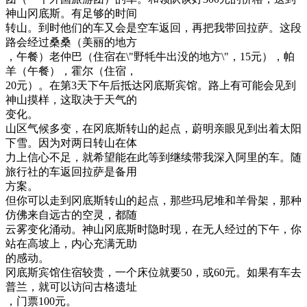
神山冈底斯。有足够的时间
转山。到时他们的车又会是空车返回，再把我带回拉萨。这段
路会经过桑桑（美丽的地方
，午餐）老仲巴（住宿在\"野牦牛出没的地方\"，15元），帕
羊（午餐），霍尔（住宿，
20元）。在第3天下午后抵达冈底斯宾馆。路上有可能会见到
神山摸样，这取决于天气的
变化。
山区气候多变，在冈底斯转山的起点，蔚明亲眼见到出着太阳
下雪。因为对两日转山在体
力上信心不足，就希望能在此等到继续带我深入阿里的车。随
旅行社的车返回拉萨是备用
方案。
但你可以走到冈底斯转山的起点，那些玛尼堆和羊骨架，那种
仿佛来自远古的空灵，都随
云雾变化涌动。神山冈底斯时隐时现，在无人经过的下午，你
站在高坡上，内心充满无助
的感动。
冈底斯宾馆住宿较贵，一个床位就要50，或60元。如果有车去
普兰，就可以访问古格遗址
，门票100元。