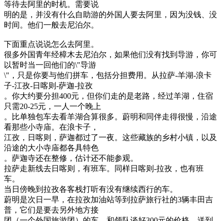
等待去阿里的时机。需要说
明的是，并没有什么自助游的外国人要去阿里，因为没钱、没
时间。他们一般去尼泊尔。
下面重点说说怎么去阿里。
很多外国青年经樟木去尼泊尔，如果他们没有找到导游，你可
以暂时当一回他们的\"导游
\"，只是你要与他们拼车，包括分担费用。从拉萨-羊湖-浪卡
子-江孜-日喀则-萨迦-拉孜
。你大约要分担400元，但你们走的是老路，经过羊湖，住宿
只需20-25元，一人一个晚上
。比单独包车去看羊湖合算很多。蔚明和同伴走得很慢，沿途
看那些小寺庙。在浪卡子，
江孜，日喀则，萨迦都过了一夜。这些藏族的乡村小镇，以及
沿途的大小寺庙都各具特色
。萨迦寺还在整修，估计还不能参观。
拉萨走新线去日喀则，有班车。同样日喀则-拉孜，也有班
车。
当日傍晚到拉孜各客栈打听有没有继续西行的车。
蔚明是次日一早，在拉孜加油站等到拉萨旅行社的3辆丰田吉
普，它们是要去另外地方接
团（一个外国旅游团）的车。和领队谈好300元的价格，送到