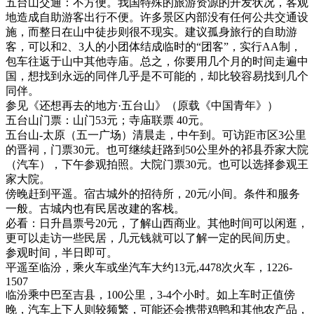
五台山交通：不方便。我国特殊的旅游资源的开发状况，客观
地造成自助游客出行不便。许多景区内部没有任何公共交通设
施，而整日在山中徒步则很不现实。建议孤身旅行的自助游
客，可以和2、3人的小团体结成临时的“团客”，实行AA制，
包车往返于山中其他寺庙。总之，你要用几个月的时间走遍中
国，想找到永远的同伴几乎是不可能的，却比较容易找到几个
同伴。
参见《还想再去的地方·五台山》（原载《中国青年》）
五台山门票：山门53元；寺庙联票 40元。
五台山-太原（五一广场）清晨走，中午到。可访距市区3公里
的晋祠，门票30元。也可继续赶路到50公里外的祁县乔家大院
（汽车），下午参观拍照。大院门票30元。也可以选择参观王
家大院。
傍晚赶到平遥。宿古城外的招待所，20元/小间。条件和服务
一般。古城内也有民居改建的客栈。
必看：日升昌票号20元，了解山西商业。其他时间可以闲逛，
更可以走访一些民居，几元钱就可以了解一定的民间历史。
参观时间，半日即可。
平遥至临汾，乘火车或坐汽车大约13元,4478次火车，1226-
1507
临汾乘中巴至吉县，100公里，3-4个小时。如上车时正值傍
晚，汽车上下人则较频繁，可能还会携带鸡鸭和其他农产品，