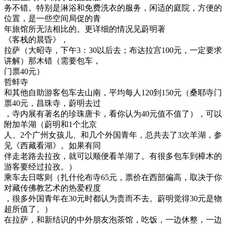
务不错。特别是淋浴和免费洗衣的服务，闲适的庭院，方便的
位置，是一些空间局促的青
年旅馆所无法相比的。更详细的情况见蔚明著
《客栈的晨昏》，
拉萨（大昭寺，下午3：30以后去；布达拉宫100元，一定要求
讲解）那木错（需要包车，
门票40元）
哲蚌寺
和其他自助游客包车去山南，平均每人120到150元（桑耶寺门
票40元，昌珠寺，蔚明去过
，寺内展有著名的珍珠唐卡，看你认为40元值不值了），可以
附加羊湖（蔚明和1个北京
人、2个广州女孩儿、和几个外国青年，总共去了3次羊湖，参
见《西藏看湖》。如果有同
伴走老路去拉孜，就可以顺便看羊湖了。有很多包车到樟木的
游客要经过拉孜。）
乘车去日喀则（扎什伦布寺65元，票价在西部偏高，取决于你
对藏传佛教艺术的热爱程度
，很多外国青年在30元时都认为贵而不去。蔚明觉得30元是物
超所值了。）
在拉萨，和新结识的中外朋友泡茶馆，吃饭，一边休整，一边