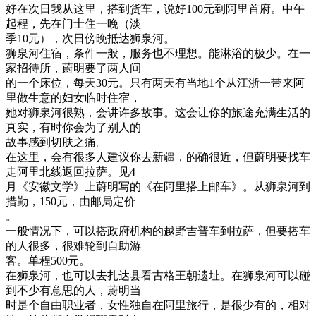
好在次日我从这里，搭到货车，说好100元到阿里首府。中午
起程，先在门士住一晚（淡
季10元），次日傍晚抵达狮泉河。
狮泉河住宿，条件一般，服务也不理想。能淋浴的极少。在一
家招待所，蔚明要了两人间
的一个床位，每天30元。只有两天有当地1个从江浙一带来阿
里做生意的妇女临时住宿，
她对狮泉河很熟，会讲许多故事。这会让你的旅途充满生活的
真实，有时你会为了别人的
故事感到切肤之痛。
在这里，会有很多人建议你去新疆，的确很近，但蔚明要找车
走阿里北线返回拉萨。见4
月《安徽文学》上蔚明写的《在阿里搭上邮车》。从狮泉河到
措勤，150元，由邮局定价
。
一般情况下，可以搭政府机构的越野吉普车到拉萨，但要搭车
的人很多，很难轮到自助游
客。单程500元。
在狮泉河，也可以去扎达县看古格王朝遗址。在狮泉河可以碰
到不少有意思的人，蔚明当
时是个自由职业者，女性独自在阿里旅行，是很少有的，相对