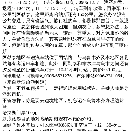
（16：53-20；50）（去时乘5803次，0906-1237，硬座20元。
返程坐1044次，11：47-15：16），转车到布尔津，再乘车100
公里到阿勒泰。这里距离哈纳斯还有160公里。怎么办？没有
公共交通，只有碰运气。旅行社的车，都是越野吉普，一般没
有座位。总之你会遇到很大困难，但别灰心，多想想办法，多
问问没有语言障碍的当地人，谦虚，尊重人，对方佩服你的毅
力，会帮你想办法的。其实蔚明也只有在西藏阿里搭车的经
验，但是读到过别人写的文章，那个作者成功地拦车到了喀纳
斯。
阿勒泰地区长途汽车站位于团结路，与乌鲁木齐及本地区各县
城都有客运班车相连。此外，阿勒泰和布尔津与乌市之间还有
夕发朝至的卧铺汽车对开，10-11小时可达，票价80-100元。
问讯电话：阿勒泰站0906-6521276、布尔津站0906-2311064。
（来自新浪旅游频道）
当然，不管如何搭车，一定得送烟或用钱感谢。关键人物是导
游和司机。
不管怎样，你是要去边境地区，别忘记在乌鲁木齐办理边防
证。
哈纳斯门票100元
新浪旅游目的地对喀纳斯概况有不错的介绍。
回到乌鲁木齐后，可以乘坐K886次非空调车（12：38-次日