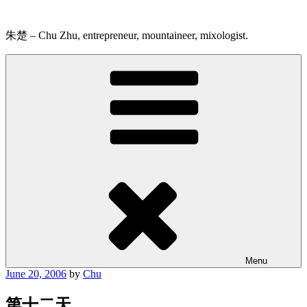
Skip
to
content
朱楚 – Chu Zhu, entrepreneur, mountaineer, mixologist.
Menu
Posted
June 20, 2006
by
Chu
on
第十二天