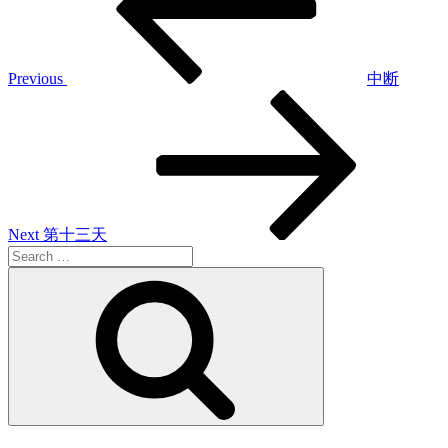
Previous
中断
Next
Post
Next
第十三天
Search
for:
Search