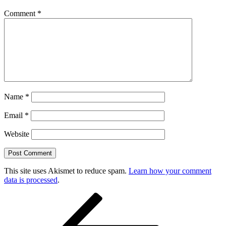
Comment
*
Name
*
Email
*
Website
This site uses Akismet to reduce spam.
Learn how your comment
data is processed
.
Post
Previous
Post
navigation