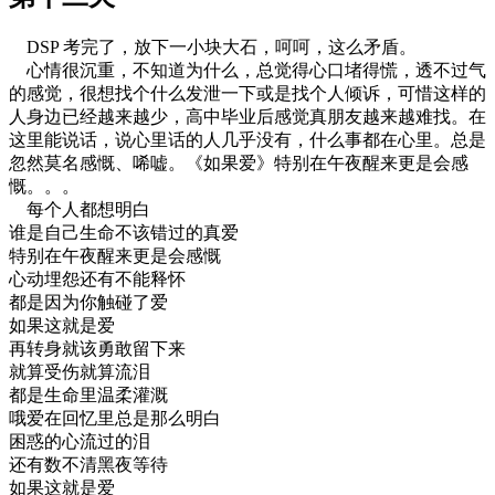
DSP 考完了，放下一小块大石，呵呵，这么矛盾。
心情很沉重，不知道为什么，总觉得心口堵得慌，透不过气
的感觉，很想找个什么发泄一下或是找个人倾诉，可惜这样的
人身边已经越来越少，高中毕业后感觉真朋友越来越难找。在
这里能说话，说心里话的人几乎没有，什么事都在心里。总是
忽然莫名感慨、唏嘘。《如果爱》特别在午夜醒来更是会感
慨。。。
每个人都想明白
谁是自己生命不该错过的真爱
特别在午夜醒来更是会感慨
心动埋怨还有不能释怀
都是因为你触碰了爱
如果这就是爱
再转身就该勇敢留下来
就算受伤就算流泪
都是生命里温柔灌溉
哦爱在回忆里总是那么明白
困惑的心流过的泪
还有数不清黑夜等待
如果这就是爱