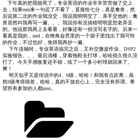
下午真的把我烦死了，专业英语的作业辛辛苦苦做了交上
去，结果mm来一句迟了不看了，直接给七分，真是禽兽，然
后说第二次的作业我没交，我说我明明交了，亲手交他的，禽
兽居然叫我再写一遍。。。我说你有没搞错明明是您老弄丢
的。他说那我再上去看看，好像还有一份没写名字的。后来一
看真是我的，nnd，在犄角旮旯里的一个袋子里找出了我可怜
的作业，不过也好，免得我再抄一遍。
下午连轴转，专业英语搞完之后，又补交微波作业、DSP2
实验报告。。。最后清楼，穿着拖鞋去打球，哈哈很久很久没
打了。今天手感恢复还不错，练了一个多小时球就回来了。
爽！
明天似乎又是传说中的4、6级，哈哈！和我有点距离，虽
然6级考得很差，哈哈，真的不放在心上，完全没有所谓。希
望所有参加的人都pass。
Categories