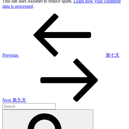
This site uses Akismet to reduce spam.
Learn how your comment
data is processed
.
Post
Previous
Post
navigation
Previous
第七天
Next
Post
Next
第九天
Search
for:
Search