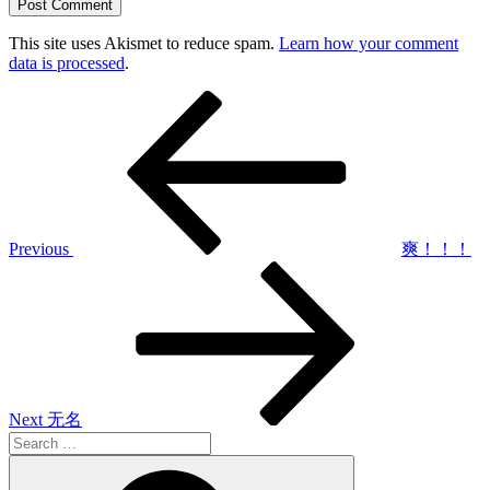
This site uses Akismet to reduce spam.
Learn how your comment
data is processed
.
Post
Previous
Post
navigation
Previous
爽！！！
Next
Post
Next
无名
Search
for:
Search