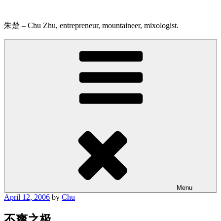
Skip
to
content
朱楚 – Chu Zhu, entrepreneur, mountaineer, mixologist.
Menu
Posted
April 12, 2006
by
Chu
on
不爽之极