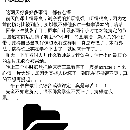
这两天好多好多事情，都有点懵！
前天的课上得爆爽，刘序明的扩展乱强，听得很爽，因为之
前的预习比较到位，所以恨不得他多讲一些非课本的，哈哈。
回来下午就录节目，原本估计最多两个小时绝对能搞定的节
目居然前前后后搞了将近6个小时，简直崩溃，新人真的不好
带，觉得自己当初好像也没有这样啊，真是奇怪了，木有办
法，搞得晚上实在学不下去了，就回来开车了。。。
昨天一下午被叫去开什么教师意见评议会，估计提的最核心
的意见未必会被采纳。
晚上三个小时据然把通原第三章看完了，真是miracle！本来
心情一片大好，却因为某些人破坏了，到现在还是很不爽，真
的不想再提起。。。
上午在宿舍做什么综合成绩评定，真是命苦！！！
完全不知道所云，恨不得奖学金不要评了，搞得这么
累。。。
Categories