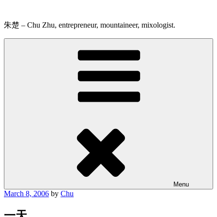
Skip
to
content
朱楚 – Chu Zhu, entrepreneur, mountaineer, mixologist.
Menu
Posted
March 8, 2006
by
Chu
on
一天