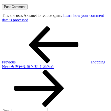
This site uses Akismet to reduce spam.
Learn how your comment
data is processed
.
Post
Previous
Post
navigation
Previous
shopping
Next
Next
令布什头痛的胡主席的姓
Post
Search