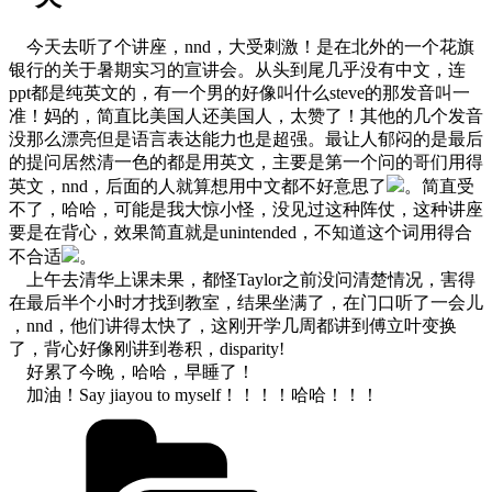
今天去听了个讲座，nnd，大受刺激！是在北外的一个花旗
银行的关于暑期实习的宣讲会。从头到尾几乎没有中文，连
ppt都是纯英文的，有一个男的好像叫什么steve的那发音叫一
准！妈的，简直比美国人还美国人，太赞了！其他的几个发音
没那么漂亮但是语言表达能力也是超强。最让人郁闷的是最后
的提问居然清一色的都是用英文，主要是第一个问的哥们用得
英文，nnd，后面的人就算想用中文都不好意思了
。简直受
不了，哈哈，可能是我大惊小怪，没见过这种阵仗，这种讲座
要是在背心，效果简直就是unintended，不知道这个词用得合
不合适
。
上午去清华上课未果，都怪Taylor之前没问清楚情况，害得
在最后半个小时才找到教室，结果坐满了，在门口听了一会儿
，nnd，他们讲得太快了，这刚开学几周都讲到傅立叶变换
了，背心好像刚讲到卷积，disparity!
好累了今晚，哈哈，早睡了！
加油！Say jiayou to myself！！！！哈哈！！！
Categories