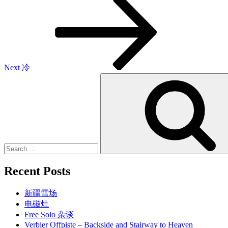
Post
Next
冷
Search
for:
Recent Posts
新疆雪场
电磁灶
Free Solo 杂谈
Verbier Offpiste – Backside and Stairway to Heaven