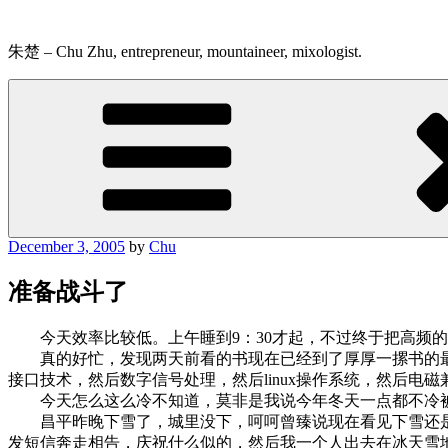
Skip
to
content
朱楚 – Chu Zhu, entrepreneur, mountaineer, mixologist.
Posted
December 3, 2005
by
Chu
on
准备战斗了
今天效率比较低。上午睡到9：30才起，不过终于把高频的
真的好忙，发现两天前看的书现在已经到了厚厚一摞书的最底
接口技术，然后数字信号处理，然后linux操作系统，然后
今天怎么这么冷不知道，莫非是我说今年冬天一点都不冷被
昌平昨晚下雪了，城里没下，呵呵曾臻说现在看见下雪还是
发短信奔走相告，庆祝什么似的，然后我一个人出去在冰天雪地里跑了