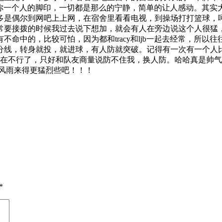
茫的大地上只有你一个人的脚印，一切都是那么的宁静，简单的让人感
多是偶尔到网吧上上网，在宿舍里看看电视，到操场打打篮球，
常要接拨的时候我过去说下想加，就会有人在旁边说这个人很猛
命中的，比较可怕，因为都和tracy和ljb一起去经常，所
分线，转身就投，就进球，有人防就突破。记得有一次有一个人
是在不行了，只好和队友商量说防不住我，换人防。哈哈真是帅
风雨来得更猛烈些吧！！！
*