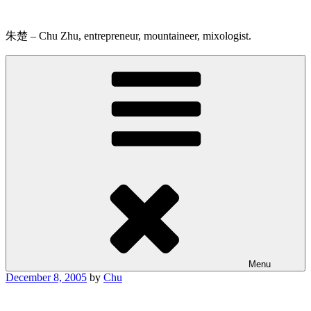
Skip
to
content
朱楚 – Chu Zhu, entrepreneur, mountaineer, mixologist.
Menu
Posted
December 8, 2005
by
Chu
on
。