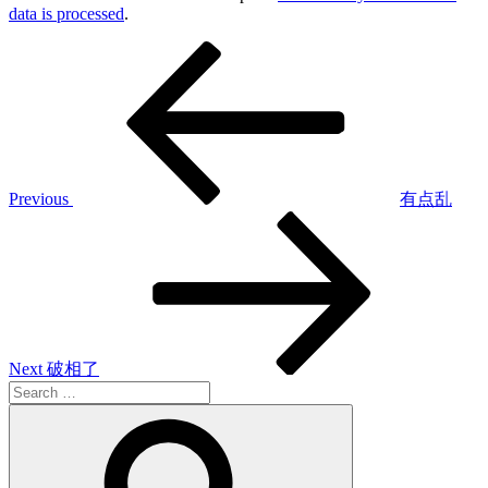
data is processed
.
Post
Previous
Post
navigation
Previous
有点乱
Next
Post
Next
破相了
Search
for:
Search