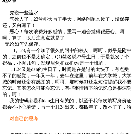
先说一些流水
气死人了，23号那天写了半天，网络问题又废了，没保存
还，又白写了！
恶心！每次浪费好多感情，重写一遍会觉得很恶心。呵
呵，算了，以后注意点就是了
无论如何先保存。
11。23,有一个加了很久的附中的校友，呵呵，似乎是附中
的，之前也不是太确定，QQ签名说23号生日，于是就发了个
祝福，小聊几句，发现居然和zz和xw是一个班的，
11.24又是dan的生日了，时间是在是过的太快了，有点受
不了的感觉，一年又一年，去年在这里，前年在大学城，大学
城的时候还蛮有感觉的，呵呵。那时候01还发短信提醒我不要
忘记。其实怎么可能会忘记，有些事情留下的记忆总是很深刻
的，呵！
我的密码都是和dan生日有关的，以至于我每次填写身份证
都会不小心填错，写一个1124出来，都四年了，改不了了，哈
对自己的思考