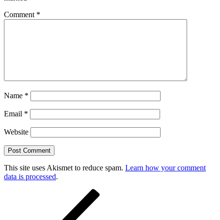
Comment
*
Name
*
Email
*
Website
This site uses Akismet to reduce spam.
Learn how your comment
data is processed
.
Post
Previous
Post
navigation