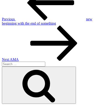
Previous
new
beginning with the end of something
Next
Post
Next
AMA
Search
for:
Search