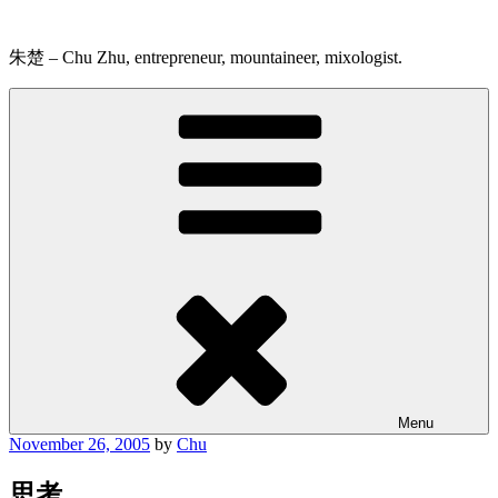
Skip
to
content
朱楚 – Chu Zhu, entrepreneur, mountaineer, mixologist.
Menu
Posted
November 26, 2005
by
Chu
on
思考