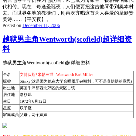
的吉他琴至今仍在为他歌唱，它已成为传家宝，被格鲁伯家代
代相传。现在，每逢圣诞夜，人们便要把这吉他琴带到奥本村
去。而世界各地的教徒们，则再次齐唱这首为人喜爱的圣诞赞
美诗……【平安夜】。
Posted on
December 11, 2006
越狱男主角Wentworth(scofield)超详细资
料
越狱男主角Wentworth(scofield)超详细资料
全名
文特沃斯*
米勒三世
Wentworth Earl Miller
昵称
Stinky(这是因为他在大学合唱团牙尖嘴利，可不是臭烘烘的意思)
出生地
英国牛津郡西北郊区的景区古镇
居住地
洛杉矶
生日
1972年6月12日
星座
双子座
家庭成员
父母，两个妹妹