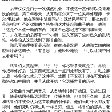
后来仅仅是由于一次偶然机会，才使这一杰作得以免遭淹
没的命运。第二年春天，从齐勒塔尔来了一位风琴修理师，卡
尔?毛拉赫。他在闲聊中随便问起：既然风琴坏了，那么你们
是怎样进行圣诞弥撒的？格鲁伯这才提起那曲子的事，他说：
『这是个不值一顾的东西，我甚至已忘记把它塞到哪里去
了。』在教堂的后部有一个小橱，里头塞满了尘封已久的乱纸
堆。格鲁伯从这里找到了那首曲谱。
那风琴修理师看著乐谱，微微动著双唇，从他那宽阔的胸
腔里哼著这调子。『有意思，』他轻轻地说，『可以让我带回
去看看吗？』
格鲁伯大笑起来。『行，行，你尽管拿去就是了。再说，
你把琴修好后，这东西就更加是一点用处都没有了。』毛拉赫
走后，格鲁伯也就忘了这件事。然而【平安夜】却在可爱的齐
勒塔尔山中回响，并且从此开始了它远播世界的历程。
这歌曲作为民间音乐，从奥地利传到了德国。它越过国
界，随著德国移民远涉重洋，传播各地。但直到不久前，莫尔
和格鲁伯才被公认为这首歌曲的创作者。他们当时什么都没有
得到，他们死时仍和生时一样贫穷。但是，格鲁伯的那具古老