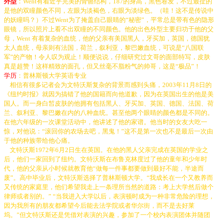
外型
：
Went有着近乎完美的骨骼结构，187的身高，黑色卷发，不过最扯的
是他的双瞳颜色不同，左眼为淡褐色，右眼为淡绿色。（哇！这不是传说中
的妖瞳吗？）不过Went为了掩盖自己眼睛的“秘密”，平常总是带有色的隐形
眼镜，所以照片上看不出双瞳的不同颜色。他的出色外型主要归功于他的父
母，Went 有着复杂的血统，他的父亲有美国黑人，牙买加，英国，德国犹
太人血统，母亲则有法国，荷兰，叙利亚，黎巴嫩血统，可说是“八国联
军”的产物！令人叹为观止！顺便说说，仔细研究过文哥的面部特写，皮肤
真是超赞！这样精致的面孔，但又丝毫不脂粉气的帅哥，这是“极品”！
学历
：普林斯顿大学英语专业
相信有很多记者会为文特沃斯复杂的背景而感到头痛，
2003年11月8日的
《纽约时报》就因为搞错了他的国籍而向他道歉，因为在英国出生的他是美
国人。而一身白皙皮肤的他拥有包括黑人、牙买加、英国、德国、法国、荷
兰、叙利亚、黎巴嫩在内的八种血统。甚至他两个眼睛的颜色都是不同的。
在他六年级的一次课堂活动中，他讲述了他的家谱。他当时的女友大吃一
惊，对他说：“滚回你的农场去吧，黑鬼！”这不是第一次也不是最后一次由
于他的种族带给他心痛。
文特沃斯1972年6月2日生在英国。在他的黑人父亲完成在英国的学业之
后，他们一家回到了纽约。文特沃斯在布鲁克林度过了他的童年和少年时
代，他的父亲从小时候就教育他“做每一件事都要做到最好不能，半途而
废”。高中毕业后，文特沃斯选择了普林斯顿大学。“我成长在一个又教养而
又传统的家庭里，他们希望我走上一条理所当然的道路：考上大学然后做个
律师或者别的。” “当我进入大学以后，表演顿时成为一种非常危险的理想，
因为我所有的朋友都希望今后能去法学院或者华尔街，而不是去好莱
坞。”但文特沃斯还是凭借对表演的兴趣，参加了一个校内表演团体并随团