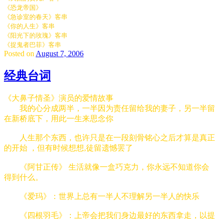
《恐龙帝国》
《急诊室的春天》客串
《你的人生》客串
《阳光下的玫瑰》客串
《捉鬼者巴菲》客串
Posted on
August 7, 2006
经典台词
《大鼻子情圣》演员的爱情故事
我的心分成两半，一半因为责任留给我的妻子，另一半留
在新桥底下，用此一生来思念你
人生那个东西，也许只是在一段刻骨铭心之后才算是真正
的开始 ，但有时候想想,徒留遗憾罢了
《阿甘正传》 生活就像一盒巧克力，你永远不知道你会
得到什么。
《爱玛》：世界上总有一半人不理解另一半人的快乐
《四根羽毛》：上帝会把我们身边最好的东西拿走，以提