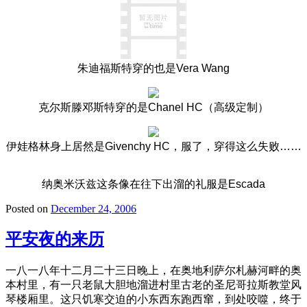
朱迪福斯特穿的也是
Vera Wang
克尔斯滕邓斯特穿的是
Chanel HC（高级定制）
伊娃格林身上居然是
Givenchy HC，服了，穿得这么失败……
纳奥米沃兹这条像在往下出溜的礼服是
Escada
Posted on
December 24, 2006
平安夜的来历
一八一八年十二月二十三日晚上，在奥地利萨尔札赫河畔的奥
本村里，有一只老鼠大胆地溜进村里古老的圣尼哥拉斯教堂风
琴楼厢里。这只饥寒交迫的小东西东跑西窜，到处咬噬，终于