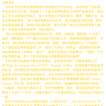
出国演出。
1995年文特沃斯从普林斯顿大学英国文学专业毕业，从纽约去了洛杉矶，
开始走向艺术之路。但他做了一个娱乐管理的幕后工作而不是做演员，因为
这工作可以有稳定的收入。第一年里他几乎都在复印、整理、调整灯光、甚
至是帮老板喂鱼。“每个周末我都会去办公室，因为我家里没有空调。我在
会议室搭起帐篷，洗劫公司的食品柜，然后把各个地方送来的母带看个遍。
有一天我意识我不能这样，我必须退出。”
“我十分惊慌的走进我老板的办公室，我说：你知道，我想做一个演员！
她说，我刚接受一个广播公司动画片导演的工作，我希望你做我的助手，年
薪4万。就在我离开她办公室的时候，我想，我到底想做什么？不想做什
么？我知道如果我做这份工作，成功了当然好，但我会一直想着表演的事，
但如果我表演（的事业）成功了，我决不会想这工作的事儿。”“我想一个艺
术家需要灵魂，而一个资本官僚者只需要规律惯性的脉搏”
文特沃斯开始参加大量的演员面试，虽然他也得到了在吸血鬼猎人巴
菲"Buffy the Vampire Slayer"(1997)、Popular" (1999)、ER等剧集中客座表演
的机会，但终因经济问题再次回到原先的娱乐公司，但他在业余时间参加了
表演学习班并依旧参加演员面试。2001年的时候得到了他演艺生涯中第一个
重要的角色。他在ABC根据美国当代著名科幻作家詹姆斯?格尔尼（James
Gurney）的小说《恐龙帝国》（DINOTOPIA）改编的同名电视剧中扮演了
一位敏感、内向的大男孩大卫。在片中他攀爬、游泳、骑着恐龙到处飞翔，
展现了与自己“**土豆”（指整天窝在**上不愿动弹的人）性格完全不同的另
一面。
在2003年的Miramax拍摄的电影《人性的污点》（The Human Stain）中，
他和奥斯卡影帝安东尼-霍普金斯分别饰演了Coleman Silk这个角色的青年与