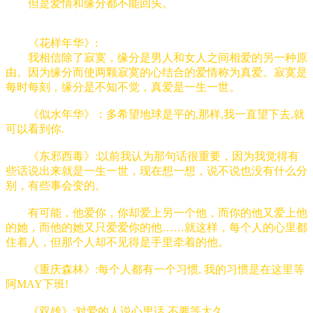
但是爱情和缘分都不能回头。
《花样年华》:
我相信除了寂寞，缘分是男人和女人之间相爱的另一种原
由。因为缘分而使两颗寂寞的心结合的爱情称为真爱。寂寞是
每时每刻，缘分是不知不觉，真爱是一生一世。
《似水年华》：多希望地球是平的,那样,我一直望下去,就
可以看到你.
《东邪西毒》:以前我认为那句话很重要，因为我觉得有
些话说出来就是一生一世，现在想一想，说不说也没有什么分
别，有些事会变的。
有可能，他爱你，你却爱上另一个他，而你的他又爱上他
的她，而他的她又只爱爱你的他……就这样，每个人的心里都
住着人，但那个人却不见得是手里牵着的他。
《重庆森林》:每个人都有一个习惯, 我的习惯是在这里等
阿MAY下班!
《双雄》:对爱的人说心里话,不要等太久。