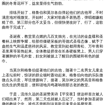
圈的冬青花环下，益发显得生气勃勃。
排练开始了，格鲁伯和莫尔各自弹起他们的吉他琴，不时
满意地对视微笑。开始时，大家对歌曲不甚熟悉，弹唱都嫌粗
糙了些。第三部分也不太妥当，但很快便改好了。行了，这歌
曲终于完成了。
圣诞夜，教堂里点燃的几百支烛光，在光洁的金盘碟和圣
餐杯上映辉争耀，给那些僵硬呆板的哥德式圣母态像，赋予了
盎然生气和温柔慈祥的风采。教堂里到处都用青松、万年青和
圣浆果等装饰起来。全体教徒挤坐在长条硬板凳上。男人们穿
著臃肿的羊毛外套，妇女则被披上了醒目的围裙和有色的披
巾。
当莫尔和格鲁伯提著他们的吉他，随著十二名男女儿童走
上圣坛前时，惊讶的群众顿时轰动起来。格鲁伯向他的乐队微
微点头示意，琴弦便拨响了。接著，莫尔神父的男高音和格鲁
伯先生的男低音，便和谐地共鸣著响彻那古老的教堂。
于是，流传久远的圣诞赞美诗【平安夜】便这样首次被人
们唱出来了。然而，第二天也就被人忘记了。当时参加圣诞弥
撒的教徒之中，谁也不曾料到这首歌后来竟会风靡世界。