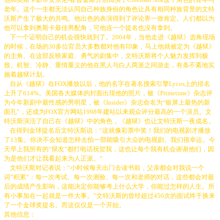
老年。这个一生都无法认同自己种族身份的角色让具有相同种族背景的文特
沃斯产生了极大的共鸣。他出色的表演得到了评论界一致肯定。人们都以为
他可以拿到奥斯卡最佳男配角，可他连一个提名也没有拿到。
下一个证明自己的机会很快就到了。2004年，当他走进《越狱》选角现场
的时候，在场的30多位官员大多数都对他有印象，马上他就被定为《越狱》
的主角。在这部反映家庭、勇气的剧集中，文特沃斯将个人魅力发挥到极
致。机智、冷静、重情重义的他在黑人与白人两派之间游走，有条不紊地实
施着越狱计划。
自从《越狱》在FOX播放以后，他的名字在著名搜索引擎Lycos上的排名
上升了614%。美国各大媒体的封面出现他的照片，被《Primetime》杂志评
为今年新剧中最性感的男明星，被《Insider》杂志命名为“银屏上最热的新
面孔”，还成为FOX官方网站1998年建站以来观众评分最高的一个演员。文
特沃斯演活了自己在《越狱》中的角色，《越狱》也让文特沃斯一夜成名。
在得到金球提名后文特沃斯说：“这就像彩票中奖！我们的电视剧才播放
了13集。你决不会知道怎样去拍一部能吸引大众的电视剧。我们很幸运。今
天早上我所有的“狱友”都打电话祝贺我，这也让每个我有机会谢谢他们，因
为是他们才让我看起来为人正派。”
文特沃斯对记者说：“小时候每天出门去读书前，父亲都会对我说一个
词”积累”：每一次考试、每一次测验、每一次和老师的对话，这些都会对最
后的成绩产生影响，这能决定你能够考上什么大学，你能过怎样的人生。所
有小事加在一起就是一件大事。”文特沃斯的曾经超过450次的面试终于换来
了一个金球奖提名。而这仅仅是一个开始。
其他信息：