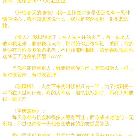
觉得，应该是两个人站在这里.
《开往春天的地铁》:我一直怀疑27岁是否还会有一见钟
情的倾心．我不知道该说什么，我只是突然在那一刻很想念
她。
《情人》:我以经老了，在人来人往的大厅，有一位老人
他向我走来，他说我认识你，那时的你还很年轻，美丽，你的
身边有许许多多的追求者，不过跟那时相比，我更喜欢现在你
这经历了沧桑的容颜????????
当你不能控制别人，就要控制你自己，赛车和做人一样，
有时候要停，有时候要冲
《玻璃樽》：人生下来的时候都只有一半，为了找到另一
半而在人世间行走。有的人幸运，很快就找到了。而有人却要
找一辈子??
《重庆森林》：
每天你都有机会和很多人擦身而过，而你或者对他们一无
所知，不过也许有一天他会变成你的朋友或是知己。
我们最接近的时候，我跟她之间的距离只有0.01公分，57