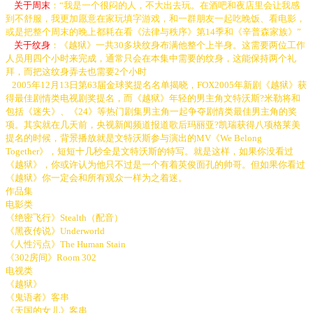
关于周末
：“我是一个很闷的人，不大出去玩。在酒吧和夜店里会让我感
到不舒服，我更加愿意在家玩填字游戏，和一群朋友一起吃晚饭、看电影，
或是把整个周末的晚上都耗在看《法律与秩序》第14季和《辛普森家族》”
关于纹身
：《越狱》一共30多块纹身布满他整个上半身。这需要两位工作
人员用四个小时来完成，通常只会在本集中需要的纹身，这能保持两个礼
拜，而把这纹身弄去也需要2个小时
2005年12月13日第63届金球奖提名名单揭晓，FOX2005年新剧《越狱》获
得最佳剧情类电视剧奖提名，而《越狱》年轻的男主角文特沃斯?米勒将和
包括《迷失》、《24》等热门剧集男主角一起争夺剧情类最佳男主角的奖
项。其实就在几天前，央视新闻频道报道歌后玛丽亚?凯瑞获得八项格莱美
提名的时候，背景播放就是文特沃斯参与演出的MV《We Belong
Together》，短短十几秒全是文特沃斯的特写。就是这样，如果你没看过
《越狱》，你或许认为他只不过是一个有着英俊面孔的帅哥。但如果你看过
《越狱》你一定会和所有观众一样为之着迷。
作品集
电影类
《绝密飞行》Stealth（配音）
《黑夜传说》Underworld
《人性污点》The Human Stain
《302房间》Room 302
电视类
《越狱》
《鬼语者》客串
《天国的女儿》客串