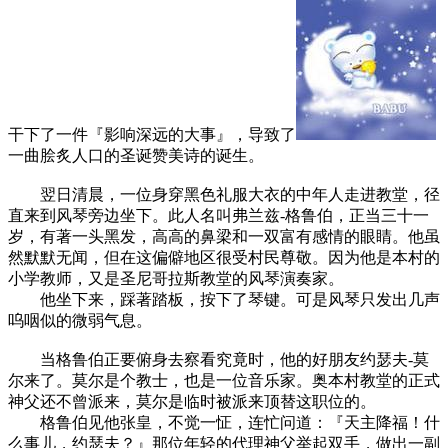
干下了一件『影响深远的大事』，导致了
一曲脍炙人口的圣诞赞美诗的诞生。
翌日清晨，一位身穿黑色礼服大衣的中年人走进教堂，径
直来到风琴旁边坐下。此人名叫弗兰兹-格鲁伯，正当三十一
岁，有著一头黑发，高高的鼻梁和一双富有感情的眼睛。他虽
然默默无闻，但在这偏僻地区很受村民尊敬。因为他是本村的
小学教师，又是圣尼哥拉斯教堂的风琴演奏家。
他坐下来，踩著踏板，按下了琴键。可是风琴只发出几声
呜咽似的微弱气息。
当格鲁伯正要俯身去察看究竟时，他的好朋友约瑟夫-莫
尔来了。莫尔是个教士，也是一位音乐家。奥本村教堂的正式
神父还不曾派来，莫尔是临时被派来顶替这职位的。
格鲁伯见他张皇，不觉一怔，连忙问道：『天主降福！什
么事儿，约瑟夫？』那位年轻的代理神父举起双手，做出一副