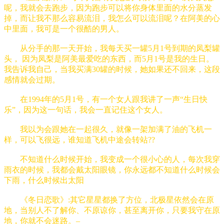
呢，我就会去跑步，因为跑步可以将你身体里面的水分蒸发
掉，而让我不那么容易流泪，我怎么可以流泪呢？在阿美的心
中里面，我可是一个很酷的男人。
从分手的那一天开始，我每天买一罐5月1号到期的凤梨罐
头， 因为凤梨是阿美最爱吃的东西，而5月1号是我的生日。
我告诉我自己，当我买满30罐的时候，她如果还不回来，这段
感情就会过期。
在1994年的5月1号，有一个女人跟我讲了一声“生日快
乐”，因为这一句话，我会一直记住这个女人。
我以为会跟她在一起很久，就像一架加满了油的飞机一
样，可以飞很远，谁知道飞机中途会转站??
不知道什么时候开始，我变成一个很小心的人，每次我穿
雨衣的时候，我都会戴太阳眼镜，你永远都不知道什么时候会
下雨，什么时候出太阳
《冬日恋歌》:其它星星都换了方位，北极星依然会在原
地，当别人不了解你、不原谅你，甚至离开你，只要我守在原
地，你就不会迷路。–