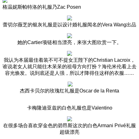
格温妮斯帕特洛的礼服乃Zac Posen
蕾切尔薇芝的银灰礼服是以设计婚礼服闻名的
Vera Wang出品
她的Cartier
项链相当漂亮，来张大图欣赏一下。
我认为本届最佳着装不可不提女王陛下的
Christian Lacroix，
谁说老女人就只能往木呆呆的祖母方向打扮？海伦米伦看上去
容光焕发。说到底还是人强，所以才降得住这样的衣服……
杰西卡贝尔的玫瑰红礼服是
Oscar de la Renta
卡梅隆迪亚兹的白色礼服也是
Valentino
在很多场合喜欢穿金色的碧昂斯这次的白色
Armani Privé
礼服
超级漂亮