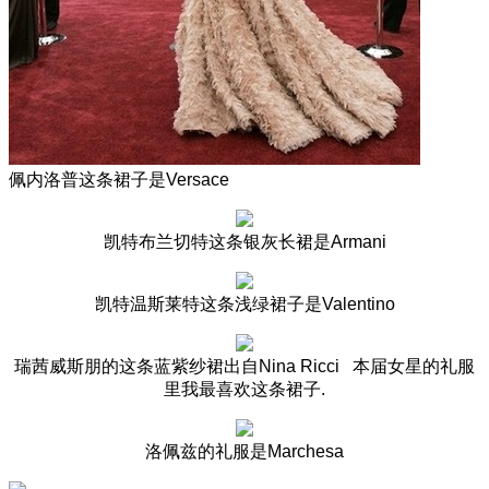
佩内洛普这条裙子是
Versace
凯特布兰切特这条银灰长裙是
Armani
凯特温斯莱特这条浅绿裙子是
Valentino
瑞茜威斯朋的这条蓝紫纱裙出自
Nina Ricci 本届女星的礼服
里我最喜欢这条裙子.
洛佩兹的礼服是
Marchesa