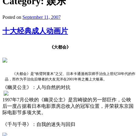
Category:
娱乐
Posted on
September 11, 2007
十大经典成人动画片
《大都会》
《大都会》是“铁臂阿童木”之父、日本卡通漫画宗师手治虫上世纪50年代的作
品，而作为手治虫后继者的大友克洋在2001年将之搬上大银幕。
《幽灵公主》：人与自然的对抗
1997年7月公映的《幽灵公主》是宫崎骏的另一部巨作，公映
后一度占据着日本电影票房总收入的冠军位置，并荣获东京国
际电影节多项大奖。
《千与千寻》：自我的迷失与回归