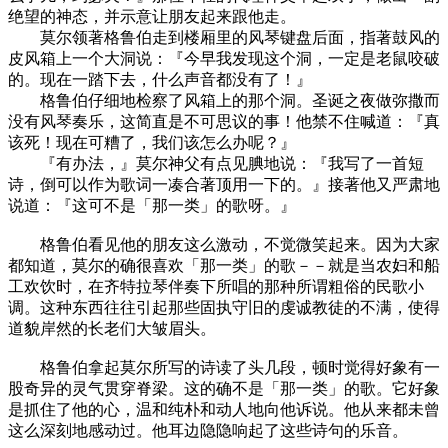
绝望的神态，并示意让朋友起来跟他走。
莫尔领著格鲁伯走到楼厢里的风琴键盘后面，指著鼓风的
皮风箱上一个大洞说：『今早我发现这个洞，一定是老鼠咬破
的。现在一踏下去，什么声音都没有了！』
格鲁伯仔细地检察了风箱上的那个洞。圣诞之夜做弥撒而
没有风琴奏乐，这简直是不可思议的事！他禁不住喊道：『真
该死！现在可糟了，我们该怎么办呢？』
『有办法，』莫尔神父有点见腆地说：『我写了一首短
诗，倒可以作为歌词一凑合著顶用一下的。』接著他又严肃地
说道：『这可不是「那一类」的歌呀。』
格鲁伯看见他的朋友这么激动，不觉微笑起来。因为大家
都知道，莫尔的确很喜欢「那一类」的歌－－就是当农妇和船
工欢饮时，在齐特拉琴伴奏下所唱的那种所谓粗俗的民歌小
调。这种东西往往引起那些固执守旧的虔诚教徒的不满，使得
道貌岸然的长老们大皱眉头。
格鲁伯拿起莫尔所写的诗读了头几段，顿时觉得好象有一
股奇异的灵气贯穿脊梁。这的确不是「那一类」的歌。它好象
是抓住了他的心，温和纯朴和动人地向他诉说。他从来都未曾
这么深刻地感动过。他耳边隐隐响起了这些诗句的乐音。