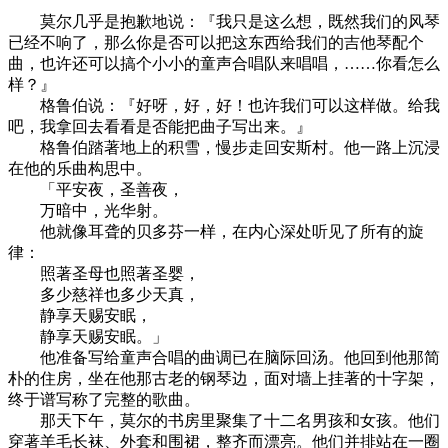
莫尔几乎是抱歉地说：『我只是这么想，既然我们的风琴
已经不响了，那么你是否可以把这东西给我们的吉他琴配个
曲，也许还可以搞个小小的童声合唱队来唱唱，……你看怎么
样？』
格鲁伯说：『好呀，好，好！也许我们可以这样做。给我
吧，我拿回去看看是否能把曲子写出来。』
格鲁伯踏著地上的积雪，慢步走回安斯村。他一路上沉浸
在他的乐曲构思中。
「平安夜，圣善夜，
万暗中，光华射。
他就像耳聋的贝多芬一样，在内心深处听见了所有的旋
律：
照著圣母也照著圣婴，
多少慈祥也多少天真，
静享天赐安眠，
静享天赐安眠。」
他准备写给童声合唱的曲调已在脑际回汤。他回到他那简
朴的住房，坐在他那古老的钢琴边，面对墙上挂著的十字架，
终于谱写称了完整的歌曲。
那天下午，莫尔的书房里聚集了十二名男孩和女孩。他们
穿著羊毛长袜、外套和围裙，整齐而漂亮。他们并排站在一圈